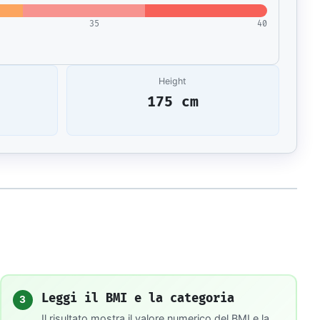
35
40
Height
175 cm
Leggi il BMI e la categoria
3
Il risultato mostra il valore numerico del BMI e la