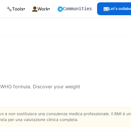
Communities
Tools
Work
Let's collab
▾
▾
Development Tools
Projects
n-Grade Architecture
Free tools588
Open Source Showcase
d
Browser Extensions
Who am I?
erver-Side Rendering
52 free extensions, offline
Background and Focus
rmance
Public data
Approach
Paths
CC-BY dataset (citable)
How I work
th Hub
API Dataset
Services
s
Pay per use: €5 for every 1,000
Web development, SEO,
 articles772
queries
automation
l WHO formula. Discover your weight
Business Tools
Book a call
earning paths
Business tools
Real-time availability
vent Builder
Demo
Talk
 e non sostituisce una consulenza medica professionale. Il BMI è uno s
trix 4 levels × 5
Angular Server-Side Rendering
Technical events and speaking
nista per una valutazione clinica completa.
Template 41
Media and Press