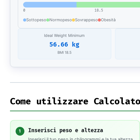
0
18.5
Sottopeso
Normopeso
Sovrappeso
Obesità
Ideal Weight Minimum
56.66 kg
BMI 18.5
Come utilizzare Calcolat
Inserisci peso e altezza
1
Inserisci il tuo peso in chilogrammi e la tua altezza