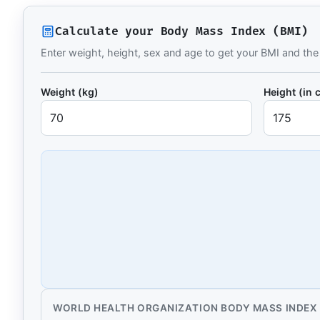
Resourc
Books and
Calculate your Body Mass Index (BMI)
E-book
Enter weight, height, sex and age to get your BMI and t
10 techni
Knowled
Weight (kg)
Height (in 
Knowledge
domain
Univers
17 Italia
over 30 i
Univers
10 educat
Game Ro
Interacti
games
WORLD HEALTH ORGANIZATION BODY MASS INDEX