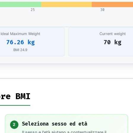
25
30
Ideal Maximum Weight
Current weight
76.26 kg
70 kg
BMI 24.9
ore BMI
Seleziona sesso ed età
2
Il sesso e l'età aiutano a contestualizzare il