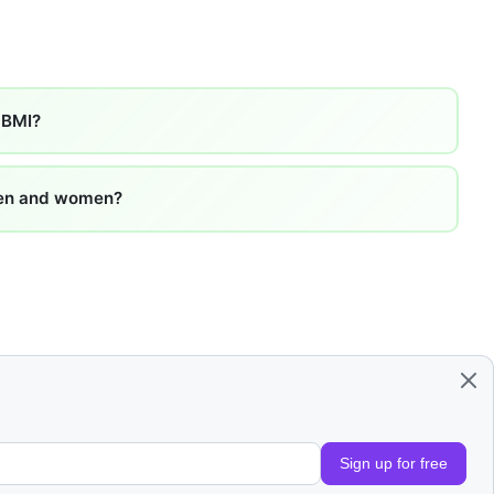
f BMI?
 men and women?
Sign up for free