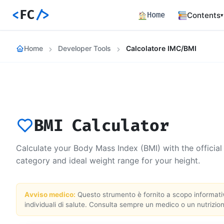
<
FC
/>
Home
Contents
▾
Backend
Home
Developer Tools
Calcolatore IMC/BMI
Productio
Fronten
Angular S
and Perfo
Career 
Career Pa
BMI Calculator
Article
Bilingual
Calculate your Body Mass Index (BMI) with the officia
category and ideal weight range for your height.
Paths
Curated l
Track E
Avviso medico:
Questo strumento è fornito a scopo informativo
Career ma
individuali di salute. Consulta sempre un medico o un nutrizio
skills