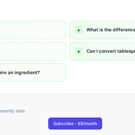
What is the differenc
Can I convert tables
re an ingredient?
ommunity data
Subscribe - €8/month