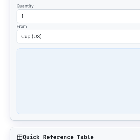
Resourc
Quantity
Books and
E-book
10 techni
From
Knowled
Knowledge
domain
Univers
17 Italia
over 30 i
Univers
10 educat
Game Ro
Interacti
games
Quick Reference Table