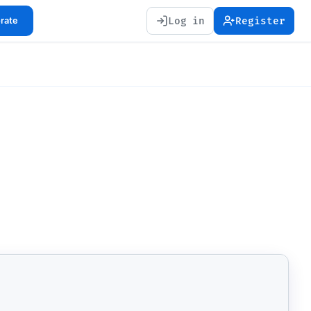
Log in
Register
orate