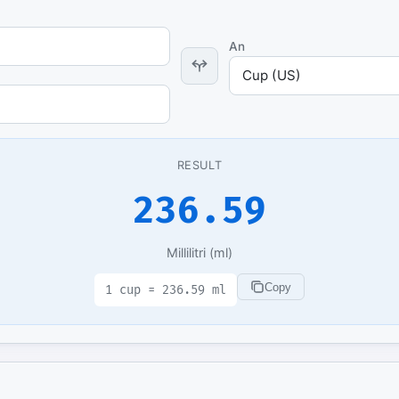
es
Open Source
Publications and citations
 guides
GitHub Projects - MIT License
An
Explore Urbex
cal guides for sale
Map of abandoned places &amp;
locations
ge Center
 pack AI-ready for
ity
RESULT
n universities plus
nternational ones
236.59
ity Notes
ional series
Millilitri (ml)
om
Copy
1 cup = 236.59 ml
ve quizzes & themed