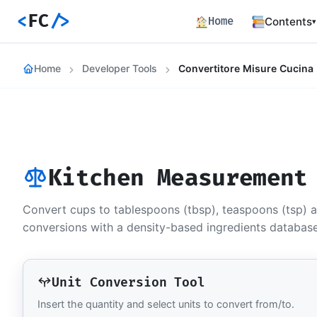
<
FC
/>
Home
Contents
▾
Backend
Home
Developer Tools
Convertitore Misure Cucina
Productio
Fronten
Angular S
and Perfo
Career 
Career Pa
Kitchen Measurement
Article
Bilingual
Convert cups to tablespoons (tbsp), teaspoons (tsp) an
conversions with a density-based ingredients database
Paths
Curated l
Track E
Unit Conversion Tool
Career ma
skills
Insert the quantity and select units to convert from/to.