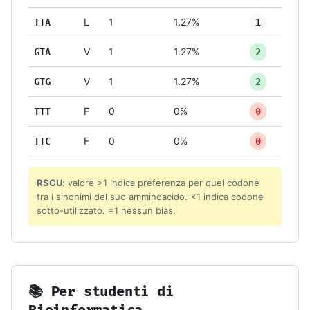
TTA
L
1
1.27%
1
GTA
V
1
1.27%
2
GTG
V
1
1.27%
2
TTT
F
0
0%
0
TTC
F
0
0%
0
RSCU
: valore >1 indica preferenza per quel codone
tra i sinonimi del suo amminoacido. <1 indica codone
sotto-utilizzato. =1 nessun bias.
📚 Per studenti di