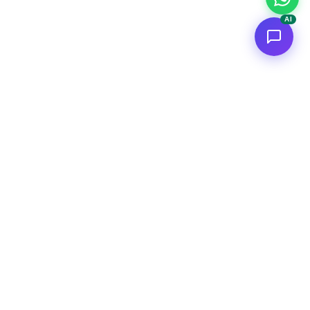
AI
<
FC
/>
Applicazioni AI enterprise documentate. Dal concept al deploy
AWS.
Connettiti