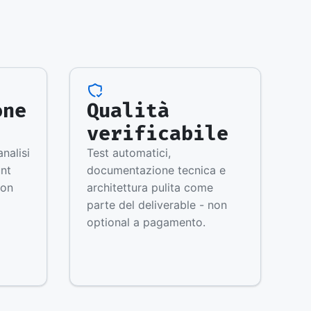
one
Qualità
verificabile
analisi
Test automatici,
unt
documentazione tecnica e
con
architettura pulita come
parte del deliverable - non
optional a pagamento.