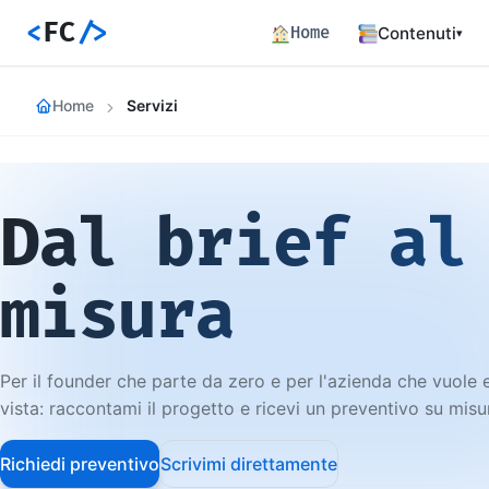
<
FC
/>
Home
Contenuti
▾
Backend
Home
Servizi
Architettura 
Frontend
Angular SSR e
Dal brief al
Percorsi c
Hub dei perco
Articoli
misura
772 articoli 
Percorsi
Learning path
Per il founder che parte da zero e per l'azienda che vuole
Event Buil
vista: raccontami il progetto e ricevi un preventivo su misu
Career matrix
skill
Richiedi preventivo
Scrivimi direttamente
Risorse