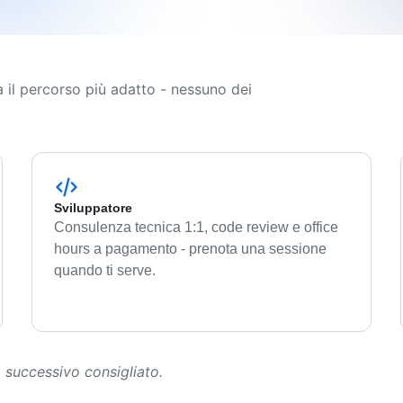
Esplora Urbex
Mappa lost places & luoghi
iche in vendita
abbandonati
Hub
ra il percorso più adatto - nessuno dei
k AI-ready per
+ 30+ esteri
Sviluppatore
ttiche
Consulenza tecnica 1:1, code review e office
hours a pagamento - prenota una sessione
ivi
quando ti serve.
o successivo consigliato.