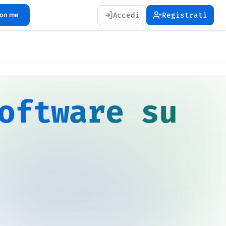
Accedi
Registrati
con me
oftware su