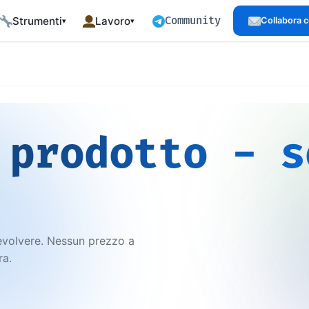
Community
Strumenti
Lavoro
Collabora 
▾
▾
Dev Tools
Progetti
production-grade
588 strumenti gratuiti
Showcase open source
Estensioni Browser
Chi sono
 performance
52 estensioni gratuite, offline
Background e focus
 prodotto - s
arriera
Open Data
Approccio
rsi professionali
Dataset CC-BY citabili
Come lavoro
Dataset API
Servizi
bilingue
Query pay-per-use €5/1000
Sviluppo web, SEO, automazione
Strumenti Business
Prenota una call
 curati
Strumenti per aziende
Disponibilità in tempo reale
 evolvere. Nessun prezzo a
der Track
Demo
Talk
ra.
 4 livelli × 5
41 template Angular SSR
Speaking ed eventi tecnici
Open Source
Press & Media
Progetti GitHub MIT
Pubblicazioni e citazioni