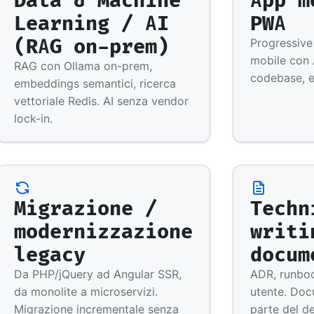
Learning / AI
PWA
(RAG on-prem)
Progressiv
mobile con 
RAG con Ollama on-prem,
codebase, e
embeddings semantici, ricerca
vettoriale Redis. AI senza vendor
lock-in.
Migrazione /
Techn
modernizzazione
writi
legacy
docum
Da PHP/jQuery ad Angular SSR,
ADR, runboo
da monolite a microservizi.
utente. Do
Migrazione incrementale senza
parte del de