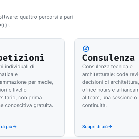
oftware: quattro percorsi a pari
oggi.
petizioni
Consulenza
i individuali di
Consulenza tecnica e
matica e
architetturale: code rev
ammazione per medie,
decisioni di architettura,
ori e livello
office hours e affianca
rsitario, con prima
al team, una sessione o 
ne conoscitiva gratuita.
continuità.
 di più
Scopri di più