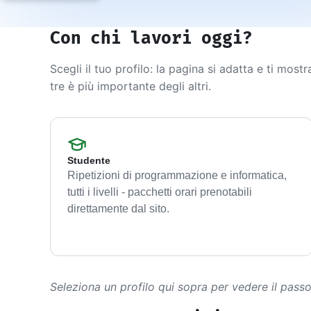
Libri e guide
Ebook
Con chi lavori oggi?
10 guide tecn
Knowledge 
Scegli il tuo profilo: la pagina si adatta e ti most
Knowledge pac
tre è più importante degli altri.
dominio
Università
17 atenei IT 
UniAppunti
Studente
10 serie dida
Ripetizioni di programmazione e informatica,
tutti i livelli - pacchetti orari prenotabili
Arcade
Quiz interatt
direttamente dal sito.
Seleziona un profilo qui sopra per vedere il pass