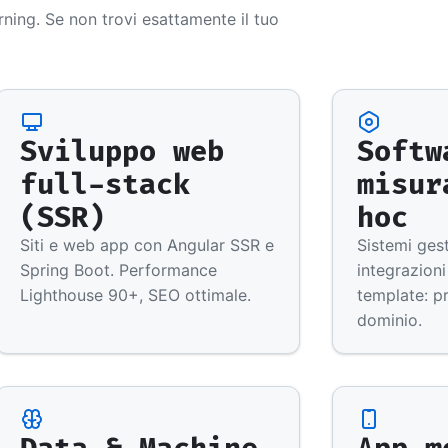
ning. Se non trovi esattamente il tuo
Sviluppo web
Softw
full-stack
misur
(SSR)
hoc
Siti e web app con Angular SSR e
Sistemi gesti
Spring Boot. Performance
integrazioni
Lighthouse 90+, SEO ottimale.
template: p
dominio.
Data & Machine
App m