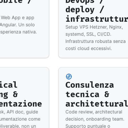
deploy /
infrastruttu
e Web App e app
Angular. Un solo
Setup VPS Hetzner, Nginx,
sperienza nativa.
systemd, SSL, CI/CD.
Infrastruttura robusta senza
costi cloud eccessivi.
ical
Consulenza
ng &
tecnica &
entazione
architettura
k, API doc, guide
Code review, architectural
cumentazione come
decision, onboarding team.
liverable, non un
Supporto puntuale o