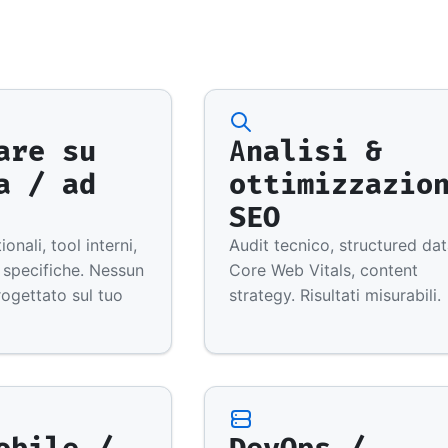
are su
Analisi &
a / ad
ottimizzazio
SEO
onali, tool interni,
Audit tecnico, structured dat
 specifiche. Nessun
Core Web Vitals, content
rogettato sul tuo
strategy. Risultati misurabili.
obile /
DevOps /