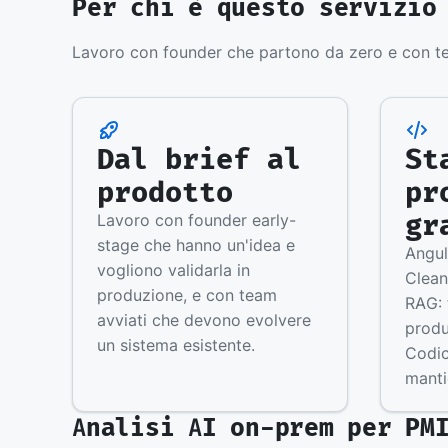
Per chi è questo servizio
Lavoro con founder che partono da zero e con te
Dal brief al
St
prodotto
pr
gr
Lavoro con founder early-
stage che hanno un'idea e
Angul
vogliono validarla in
Clean
produzione, e con team
RAG: 
avviati che devono evolvere
produ
un sistema esistente.
Codic
manti
Analisi AI on-prem per PM