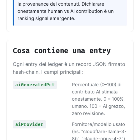
la provenance dei contenuti. Dichiarare
onestamente human vs AI contribution è un
ranking signal emergente.
Cosa contiene una entry
Ogni entry del ledger è un record JSON firmato
hash-chain. I campi principali:
Percentuale (0–100) di
aiGeneratedPct
contributo AI stimata
onestamente. 0 = 100%
umano. 100 = AI grezzo,
zero revisione.
Fornitore/modello usato
aiProvider
(es. "cloudflare-llama-3-
8b", "claude-opus-4-7").