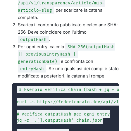
/api/v1/transparency/article/mio-
per scaricare la catena
articolo-slug
completa.
Scarica il contenuto pubblicato e calcolane SHA-
256. Deve coincidere con l'ultimo
.
outputHash
Per ogni entry: calcola
SHA-256(outputHash
|| previousEntryHash ||
e confronta con
generationDate)
. Se uno qualsiasi dei campi è stato
entryHash
modificato a posteriori, la catena si rompe.
# Esempio verifica chain (bash + jq + openss
curl -s https://federicocalo.dev/api/v1/tran
# Verifica outputHash per ogni entry

jq -r '.[].outputHash' chain.json
