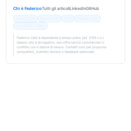
Chi è Federico
Tutti gli articoli
LinkedIn
GitHub
Angular SSR
Spring Boot
AWS
FastAPI · RAG
PostgreSQL · Redis
Federico Calò è dipendente a tempo pieno (art. 2105 c.c.).
Questo sito è divulgativo, non offre servizi commerciali in
conflitto con il datore di lavoro. Contatti solo per proposte
compatibili, scambio tecnico o feedback editoriale.