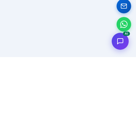
AI
<
FC
/>
Applicazioni AI enterprise documentate. Dal concept al deploy