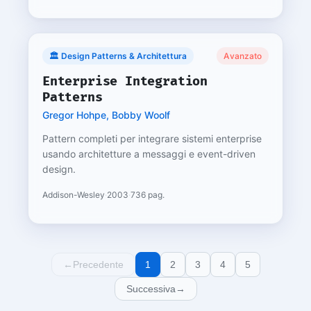
🏛️ Design Patterns & Architettura
Avanzato
Enterprise Integration
Patterns
Gregor Hohpe, Bobby Woolf
Pattern completi per integrare sistemi enterprise
usando architetture a messaggi e event-driven
design.
Addison-Wesley
·
2003
·
736 pag.
←
Precedente
1
2
3
4
5
Successiva
→