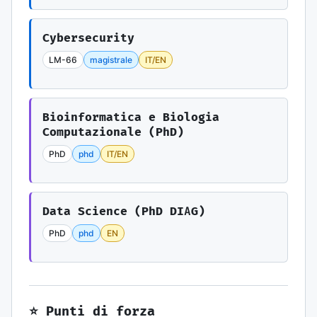
Cybersecurity
LM-66
magistrale
IT/EN
Bioinformatica e Biologia
Computazionale (PhD)
PhD
phd
IT/EN
Data Science (PhD DIAG)
PhD
phd
EN
⭐ Punti di forza