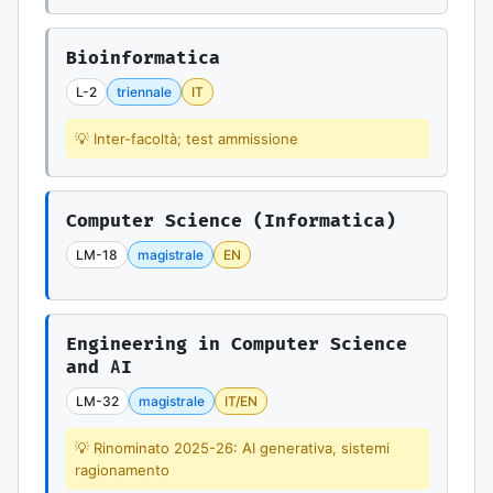
Bioinformatica
L-2
triennale
IT
💡 Inter-facoltà; test ammissione
Computer Science (Informatica)
LM-18
magistrale
EN
Engineering in Computer Science
and AI
LM-32
magistrale
IT/EN
💡 Rinominato 2025-26: AI generativa, sistemi
ragionamento