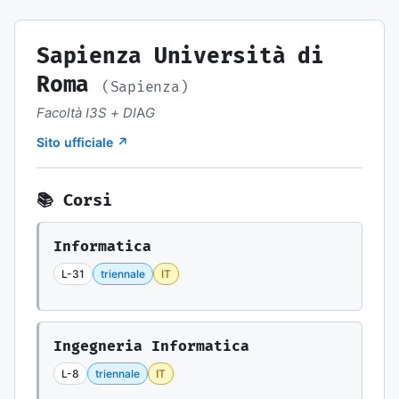
Sapienza Università di
Roma
(Sapienza)
Facoltà I3S + DIAG
Sito ufficiale ↗
📚 Corsi
Informatica
L-31
triennale
IT
Ingegneria Informatica
L-8
triennale
IT