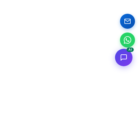
AI
<
FC
/>