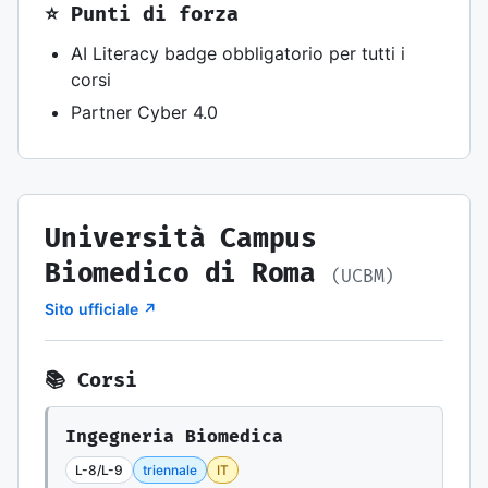
⭐ Punti di forza
AI Literacy badge obbligatorio per tutti i
corsi
Partner Cyber 4.0
Università Campus
Biomedico di Roma
(UCBM)
Sito ufficiale ↗
📚 Corsi
Ingegneria Biomedica
L-8/L-9
triennale
IT