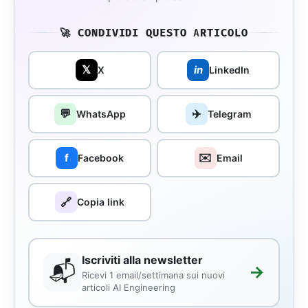
🚀 CONDIVIDI QUESTO ARTICOLO
𝕏
in
X
LinkedIn
💬
✈️
WhatsApp
Telegram
✉️
f
Facebook
Email
🔗
Copia link
Iscriviti alla newsletter
📬
→
Ricevi 1 email/settimana sui nuovi
articoli AI Engineering