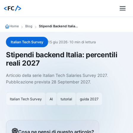
<
FC
/>
Home
Blog
Stipendi Backend Italia 2027
Italian Tech Survey
15 giu 2026
•
10 min di lettura
Stipendi backend Italia: percentili
reali 2027
Articolo della serie Italian Tech Salaries Survey 2027.
Pubblicazione prevista 28 September 2027.
Italian Tech Survey
AI
tutorial
guida 2027
💭
Cosa ne pensi di questo articolo?