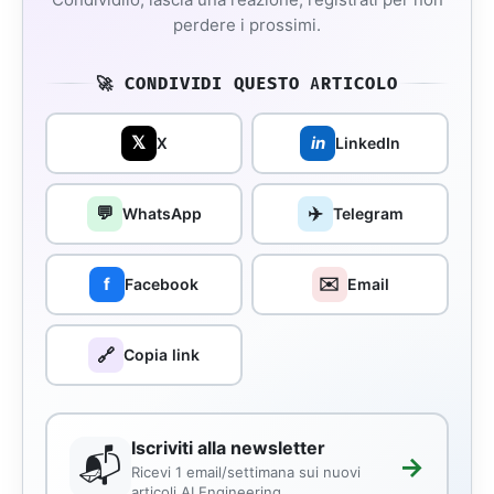
perdere i prossimi.
🚀 CONDIVIDI QUESTO ARTICOLO
𝕏
in
X
LinkedIn
💬
✈️
WhatsApp
Telegram
✉️
f
Facebook
Email
🔗
Copia link
Iscriviti alla newsletter
📬
→
Ricevi 1 email/settimana sui nuovi
articoli AI Engineering