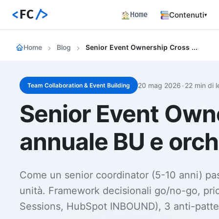
<
FC
/>
Home
Contenuti
▾
Backend
Home
Blog
Senior Event Ownership Cross Bu Portfolio
Architettura 
Frontend
Angular SSR e
20 mag 2026
•
22 min di l
Team Collaboration & Event Building
Percorsi c
Senior Event Owne
Hub dei perco
Articoli
annuale BU e orch
772 articoli 
Percorsi
Learning path
Come un senior coordinator (5-10 anni) pas
Event Buil
Career matrix
unità. Framework decisionali go/no-go, prio
skill
Sessions, HubSpot INBOUND), 3 anti-patte
Risorse