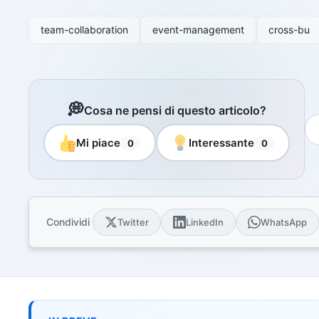
Libri e guide
Ebook
team-collaboration
event-management
cross-bu
10 guide tecn
Knowledge 
Knowledge pac
dominio
💭
Cosa ne pensi di questo articolo?
Università
17 atenei IT 
Mi piace
Interessante
0
0
UniAppunti
10 serie dida
Arcade
Quiz interatt
Condividi
Twitter
LinkedIn
WhatsApp