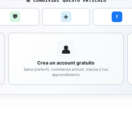
🚀 CONDIVIDI QUESTO ARTICOLO
💬
✈️
f
👤
Crea un account gratuito
Salva preferiti, commenta articoli, traccia il tuo
apprendimento