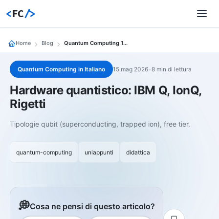
<
FC
/>
Home
Blog
Quantum Computing 10 Hardware Quantistico Ibm Q Ionq Rigetti
Quantum Computing in Italiano
15 mag 2026
•
8 min di lettura
Hardware quantistico: IBM Q, IonQ,
Rigetti
Tipologie qubit (superconducting, trapped ion), free tier.
quantum-computing
uniappunti
didattica
💭
Cosa ne pensi di questo articolo?