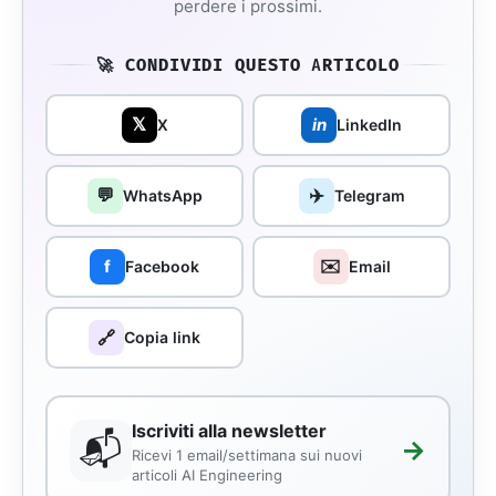
perdere i prossimi.
🚀 CONDIVIDI QUESTO ARTICOLO
𝕏
in
X
LinkedIn
💬
✈️
WhatsApp
Telegram
✉️
f
Facebook
Email
🔗
Copia link
Iscriviti alla newsletter
📬
→
Ricevi 1 email/settimana sui nuovi
articoli AI Engineering