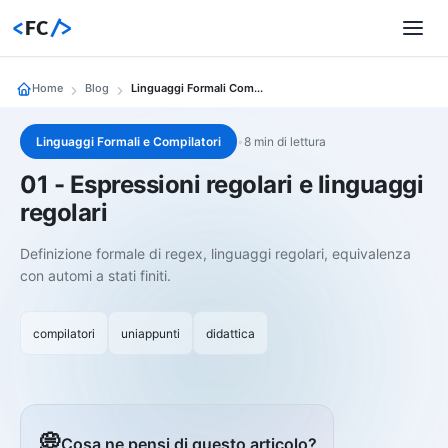
<
FC
/>
Home
Blog
Linguaggi Formali Compilatori 01 01 Espressioni Regolari E Linguaggi Regolari
Linguaggi Formali e Compilatori
•
8 min di lettura
01 - Espressioni regolari e linguaggi
regolari
Definizione formale di regex, linguaggi regolari, equivalenza
con automi a stati finiti.
compilatori
uniappunti
didattica
💭
Cosa ne pensi di questo articolo?