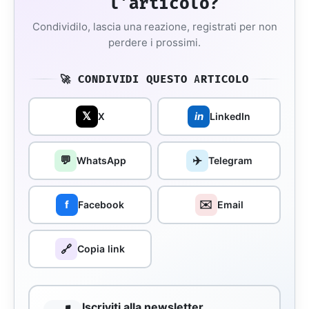
l'articolo?
Condividilo, lascia una reazione, registrati per non
perdere i prossimi.
🚀 CONDIVIDI QUESTO ARTICOLO
𝕏
in
X
LinkedIn
💬
✈️
WhatsApp
Telegram
✉️
f
Facebook
Email
🔗
Copia link
Iscriviti alla newsletter