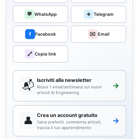
💬
✈️
WhatsApp
Telegram
✉️
f
Facebook
Email
🔗
Copia link
Iscriviti alla newsletter
📬
→
Ricevi 1 email/settimana sui nuovi
articoli AI Engineering
Crea un account gratuito
👤
→
Salva preferiti, commenta articoli,
traccia il tuo apprendimento