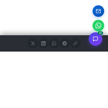
AI
<
FC
/>