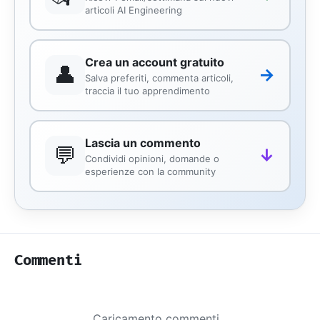
articoli AI Engineering
Crea un account gratuito
👤
→
Salva preferiti, commenta articoli,
traccia il tuo apprendimento
Lascia un commento
💬
↓
Condividi opinioni, domande o
esperienze con la community
Commenti
Caricamento commenti...