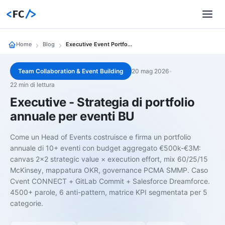
<
FC
/>
Home
Blog
Executive Event Portfolio Strategy
Team Collaboration & Event Building
20 mag 2026
•
22 min di lettura
Executive - Strategia di portfolio
annuale per eventi BU
Come un Head of Events costruisce e firma un portfolio
annuale di 10+ eventi con budget aggregato €500k-€3M:
canvas 2×2 strategic value × execution effort, mix 60/25/15
McKinsey, mappatura OKR, governance PCMA SMMP. Caso
Cvent CONNECT + GitLab Commit + Salesforce Dreamforce.
4500+ parole, 6 anti-pattern, matrice KPI segmentata per 5
categorie.