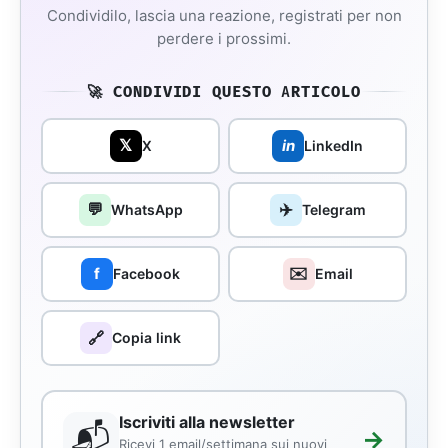
Condividilo, lascia una reazione, registrati per non
perdere i prossimi.
🚀 CONDIVIDI QUESTO ARTICOLO
𝕏
in
X
LinkedIn
💬
✈️
WhatsApp
Telegram
✉️
f
Facebook
Email
🔗
Copia link
Iscriviti alla newsletter
📬
→
Ricevi 1 email/settimana sui nuovi