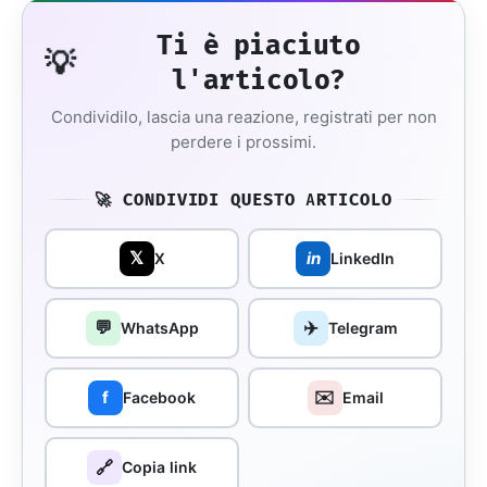
Ti è piaciuto
💡
l'articolo?
Condividilo, lascia una reazione, registrati per non
perdere i prossimi.
🚀 CONDIVIDI QUESTO ARTICOLO
𝕏
in
X
LinkedIn
💬
✈️
WhatsApp
Telegram
✉️
f
Facebook
Email
🔗
Copia link