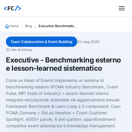
<
FC
/>
Home
Blog
Executive Benchmarking Lesson Learned
Team Collaboration & Event Building
20 mag 2026
•
22 min di lettura
Executive - Benchmarking esterno
e lesson-learned sistematico
Come un Head of Events implementa un sistema di
benchmarking esterno (PCMA Industry Benchmark, Cvent
Pulse, MPI State of Industry) + lesson-learned interno
integrato nel playbook aziendale via aggiornamenti annuali.
Framework Benchmark & Learn Loop a 5 componenti. Caso
PCMA Convene + GitLab Iteration + Cvent Customer
Spotlight. 4500+ parole, 6 anti-pattern, approfondimenti
competitor event attendance e knowledge management.