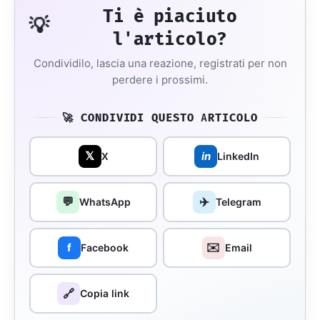
Ti è piaciuto
💡
l'articolo?
Condividilo, lascia una reazione, registrati per non
perdere i prossimi.
🚀 CONDIVIDI QUESTO ARTICOLO
𝕏
in
X
LinkedIn
💬
✈️
WhatsApp
Telegram
✉️
f
Facebook
Email
🔗
Copia link