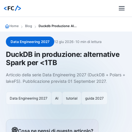
<
FC
/>
Home
Blog
Duckdb Produzione Alternative Spark
Data Engineering 2027
12 giu 2026
•
10 min di lettura
DuckDB in produzione: alternative
Spark per <1TB
Articolo della serie Data Engineering 2027 (DuckDB + Polars +
lakeFS). Pubblicazione prevista 01 September 2027.
Data Engineering 2027
AI
tutorial
guida 2027
💭
Cosa ne pensi di questo articolo?