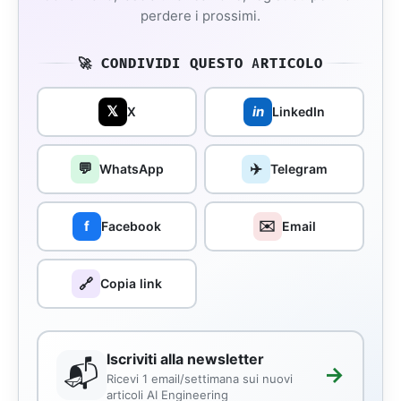
perdere i prossimi.
🚀 CONDIVIDI QUESTO ARTICOLO
𝕏
in
X
LinkedIn
💬
✈️
WhatsApp
Telegram
✉️
f
Facebook
Email
🔗
Copia link
Iscriviti alla newsletter
📬
→
Ricevi 1 email/settimana sui nuovi
articoli AI Engineering