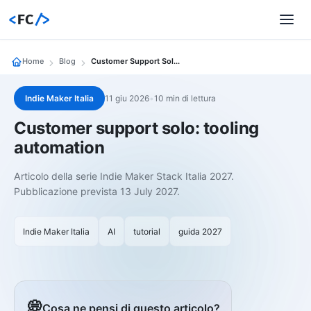
<
FC
/>
Home
Blog
Customer Support Solo Tooling
Indie Maker Italia
11 giu 2026
•
10 min di lettura
Customer support solo: tooling
automation
Articolo della serie Indie Maker Stack Italia 2027.
Pubblicazione prevista 13 July 2027.
Indie Maker Italia
AI
tutorial
guida 2027
💭
Cosa ne pensi di questo articolo?