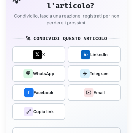
💡
l'articolo?
Condividilo, lascia una reazione, registrati per non
perdere i prossimi.
🚀 CONDIVIDI QUESTO ARTICOLO
𝕏
in
X
LinkedIn
💬
✈️
WhatsApp
Telegram
✉️
f
Facebook
Email
🔗
Copia link