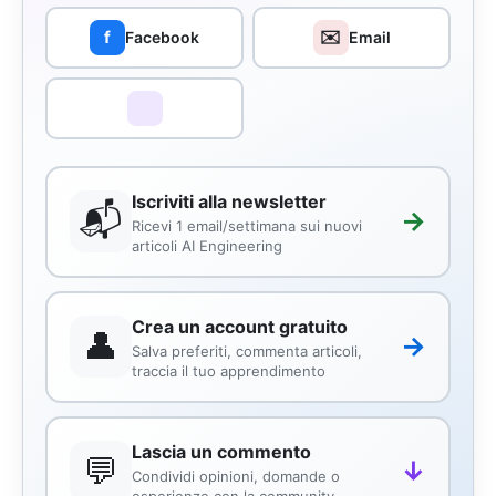
✉️
f
Facebook
Email
Iscriviti alla newsletter
📬
→
Ricevi 1 email/settimana sui nuovi
articoli AI Engineering
Crea un account gratuito
👤
→
Salva preferiti, commenta articoli,
traccia il tuo apprendimento
Lascia un commento
💬
↓
Condividi opinioni, domande o
esperienze con la community