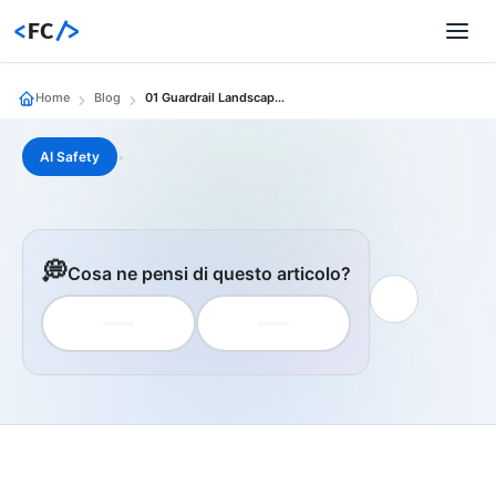
<
FC
/>
Home
Blog
01 Guardrail Landscape 2026 Chi Decide Cosa Llm Puo Fare 3 Architetture
AI Safety
•
💭
Cosa ne pensi di questo articolo?