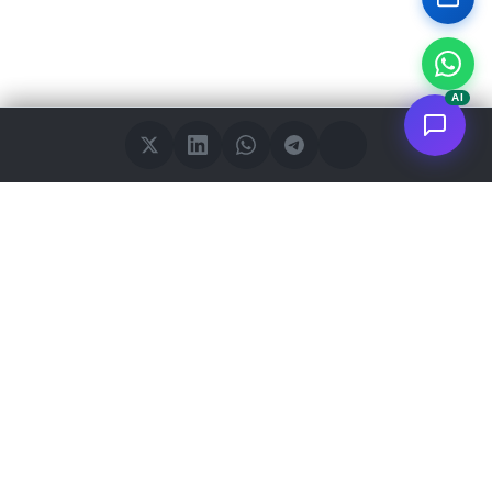
AI
<
FC
/>
Applicazioni AI enterprise documentate. Dal concept al deploy
AWS.