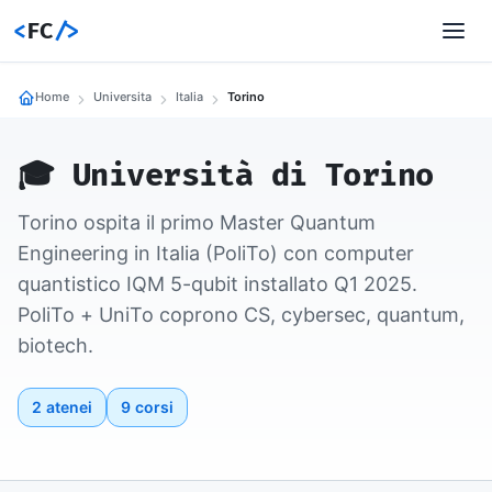
<
FC
/>
Home
Universita
Italia
Torino
🎓 Università di Torino
Torino ospita il primo Master Quantum
Engineering in Italia (PoliTo) con computer
quantistico IQM 5-qubit installato Q1 2025.
PoliTo + UniTo coprono CS, cybersec, quantum,
biotech.
2 atenei
9 corsi