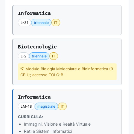
Informatica
L-31
triennale
IT
Biotecnologie
L-2
triennale
IT
💡 Modulo Biologia Molecolare e Bioinformatica (9
CFU); accesso TOLC-B
Informatica
LM-18
magistrale
IT
CURRICULA:
Immagini, Visione e Realtà Virtuale
Reti e Sistemi Informatici