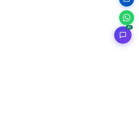
AI
<
FC
/>
Applicazioni AI enterprise documentate. Dal concept al deploy
AWS.