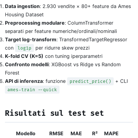
Data ingestion
: 2.930 vendite × 80+ feature da Ames
Housing Dataset
Preprocessing modulare
: ColumnTransformer
separati per feature numeriche/ordinali/nominali
Target log-transform
: TransformedTargetRegressor
con
per ridurre skew prezzi
log1p
K-fold CV (K=5)
con tuning iperparametri
Confronto modelli
: XGBoost vs Ridge vs Random
Forest
API di inferenza
: funzione
+ CLI
predict_price()
ames-train --quick
Risultati sul test set
Modello
RMSE
MAE
R²
MAPE