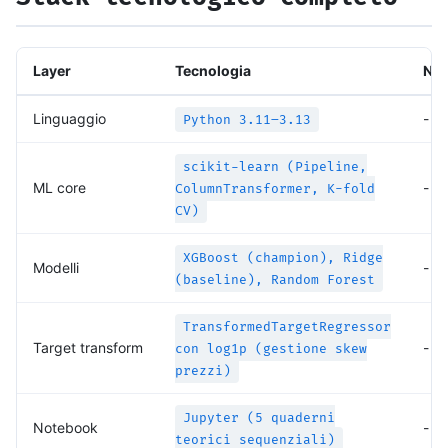
Layer
Tecnologia
Not
Linguaggio
-
Python 3.11–3.13
scikit-learn (Pipeline,
ML core
-
ColumnTransformer, K-fold
CV)
XGBoost (champion), Ridge
Modelli
-
(baseline), Random Forest
TransformedTargetRegressor
Target transform
-
con log1p (gestione skew
prezzi)
Jupyter (5 quaderni
Notebook
-
teorici sequenziali)