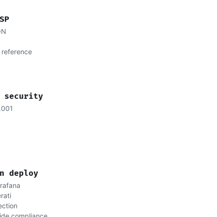
SP
ON
 reference
 security
.001
n deploy
rafana
rati
ection
ide compliance