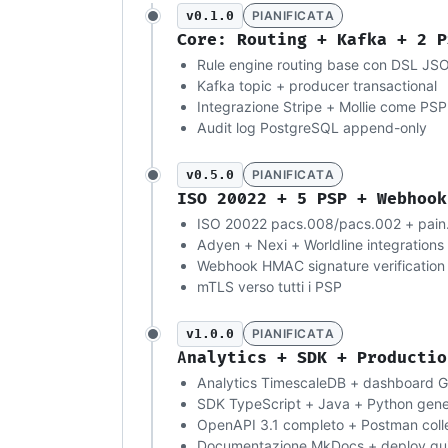
v0.1.0
PIANIFICATA
Core: Routing + Kafka + 2 P
Rule engine routing base con DSL JS
Kafka topic + producer transactional
Integrazione Stripe + Mollie come PSP
Audit log PostgreSQL append-only
v0.5.0
PIANIFICATA
ISO 20022 + 5 PSP + Webhook
ISO 20022 pacs.008/pacs.002 + pain
Adyen + Nexi + Worldline integrations
Webhook HMAC signature verification
mTLS verso tutti i PSP
v1.0.0
PIANIFICATA
Analytics + SDK + Productio
Analytics TimescaleDB + dashboard G
SDK TypeScript + Java + Python gene
OpenAPI 3.1 completo + Postman coll
Documentazione MkDocs + deploy gu