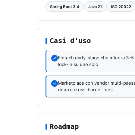
Spring Boot 3.4
Java 21
ISO 20022
Casi d'uso
Fintech early-stage che integra 3-5
✓
lock-in su uno solo
Marketplace con vendor multi-paese
✓
ridurre cross-border fees
Roadmap