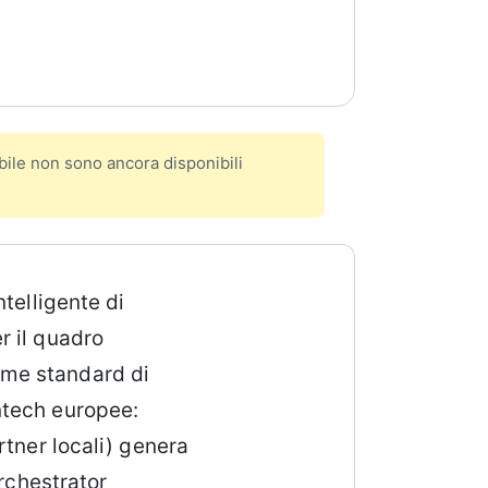
ile non sono ancora disponibili
telligente di
r il quadro
ome standard di
ntech europee:
rtner locali) genera
Orchestrator