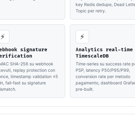
key Redis dedupe, Dead Lett
Topic per retry.
⚡
⚡
ebhook signature
Analytics real-time
erification
TimescaleDB
MAC SHA-256 su webhook
Time-series su success rate p
cevuti, replay protection con
PSP, latency P50/P95/P99,
once, timestamp validation ±5
conversion rate per metodo
n, fail-fast su signature
pagamento, dashboard Grafa
ismatch.
pre-built.