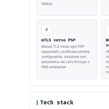
fallisce.
⚡
mTLS verso PSP
W
v
Mutual TLS verso ogni PSP
supportato, certificate pinning
H
configurabile, rotazione cert
ri
automatica via Let's Encrypt o
n
KMS enterprise.
mi
m
Tech stack