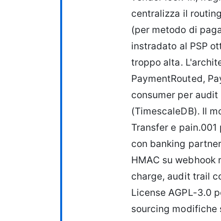
centralizza il routi
(per metodo di paga
instradato al PSP ot
troppo alta. L'archi
PaymentRouted, Pay
consumer per audit 
(TimescaleDB). Il 
Transfer e pain.001 
con banking partner
HMAC su webhook ri
charge, audit trail 
License AGPL-3.0 pe
sourcing modifiche s