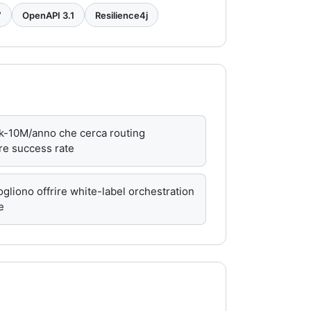
7
OpenAPI 3.1
Resilience4j
k-10M/anno che cerca routing
are success rate
gliono offrire white-label orchestration
e