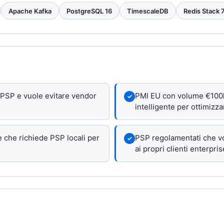
Apache Kafka
PostgreSQL 16
TimescaleDB
Redis Stack 
 PSP e vuole evitare vendor
PMI EU con volume €100
✓
intelligente per ottimizz
 che richiede PSP locali per
PSP regolamentati che vo
✓
ai propri clienti enterpris