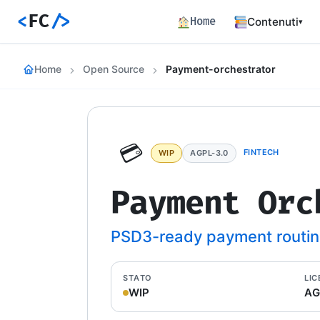
<
FC
/>
Home
Contenuti
▾
Backend
Home
Open Source
Payment-orchestrator
Architettura 
Frontend
Angular SSR e
Percorsi c
💳
Hub dei perco
FINTECH
WIP
AGPL-3.0
Articoli
Payment Orc
772 articoli 
Percorsi
Learning path
PSD3-ready payment routin
Event Buil
Career matrix
STATO
LIC
skill
WIP
AG
Risorse