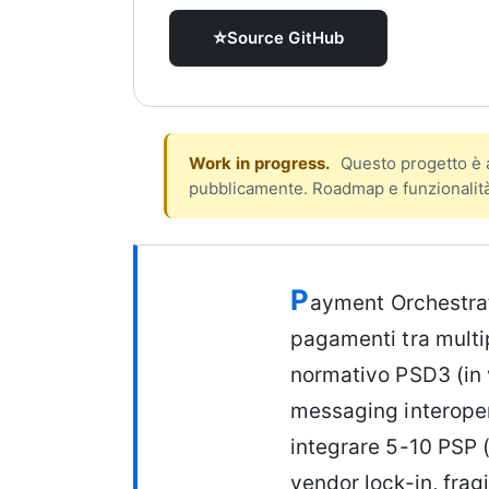
Libri e guide
⭐
Source GitHub
Ebook
10 guide tecn
Knowledge 
Knowledge pac
Stato del progetto
dominio
Work in progress.
Questo progetto è a
Università
pubblicamente. Roadmap e funzionalità 
17 atenei IT 
UniAppunti
10 serie dida
P
Descrizione
ayment Orchestrato
Arcade
Quiz interatt
pagamenti tra multi
normativo PSD3 (in 
messaging interoper
integrare 5-10 PSP (
vendor lock-in, frag