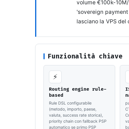
volume €100k-10M/an
'sovereign payment i
lasciano la VPS del
Funzionalità chiave
⚡
Routing engine rule-
I
based
n
Rule DSL configurabile
p
(metodo, importo, paese,
C
valuta, success rate storica),
C
priority chain con fallback PSP
va
automatico se primo PSP
b