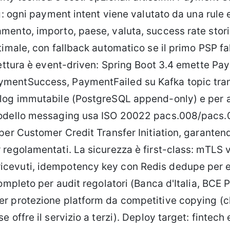
ng: ogni payment intent viene valutato da una rule
mento, importo, paese, valuta, success rate stori
timale, con fallback automatico se il primo PSP fa
tettura è event-driven: Spring Boot 3.4 emette Pay
mentSuccess, PaymentFailed su Kafka topic tran
log immutabile (PostgreSQL append-only) e per a
modello messaging usa ISO 20022 pacs.008/pacs.
per Customer Credit Transfer Initiation, garantend
 regolamentati. La sicurezza è first-class: mTLS 
cevuti, idempotency key con Redis dedupe per e
completo per audit regolatori (Banca d'Italia, BCE 
r protezione platform da competitive copying (c
e offre il servizio a terzi). Deploy target: fintech