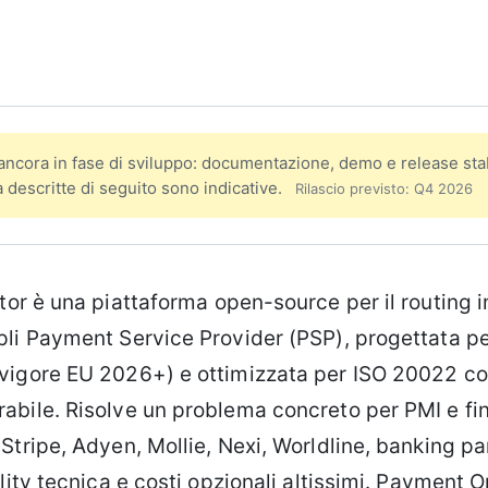
Esplora Urbex
Mappa lost places & luoghi
iche in vendita
abbandonati
Hub
k AI-ready per
ncora in fase di sviluppo: documentazione, demo e release stab
descritte di seguito sono indicative.
Rilascio previsto:
Q4 2026
+ 30+ esteri
ttiche
r è una piattaforma open-source per il routing in
ivi
pli Payment Service Provider (PSP), progettata pe
vigore EU 2026+) e ottimizzata per ISO 20022 c
abile. Risolve un problema concreto per PMI e fi
Stripe, Adyen, Mollie, Nexi, Worldline, banking pa
ility tecnica e costi opzionali altissimi. Payment 