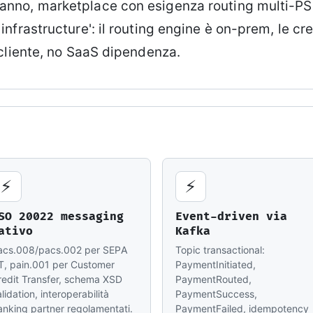
no, marketplace con esigenza routing multi-PSP.
nfrastructure': il routing engine è on-prem, le cr
 cliente, no SaaS dipendenza.
⚡
⚡
SO 20022 messaging
Event-driven via
ativo
Kafka
acs.008/pacs.002 per SEPA
Topic transactional:
T, pain.001 per Customer
PaymentInitiated,
redit Transfer, schema XSD
PaymentRouted,
lidation, interoperabilità
PaymentSuccess,
anking partner regolamentati.
PaymentFailed, idempotency