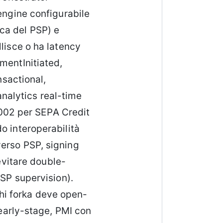
 engine configurabile
ca del PSP) e
llisce o ha latency
mentInitiated,
sactional,
nalytics real-time
002 per SEPA Credit
o interoperabilità
verso PSP, signing
vitare double-
PSP supervision).
hi forka deve open-
 early-stage, PMI con