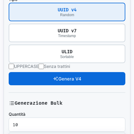
UUID v4
Random
UUID v7
Timestamp
ULID
Sortable
UPPERCASE
Senza trattini
Genera V4
Generazione Bulk
Quantità