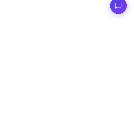
<
FC
/>
Applicazioni AI enterprise documentate. Dal concept al deploy
AWS.
Connettiti
GitHub
LinkedIn