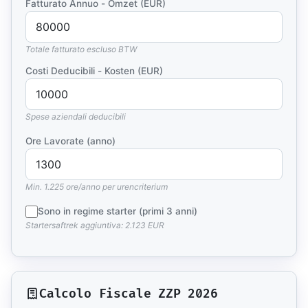
Fatturato Annuo - Omzet (EUR)
Totale fatturato escluso BTW
Costi Deducibili - Kosten (EUR)
Spese aziendali deducibili
Ore Lavorate (anno)
Min. 1.225 ore/anno per urencriterium
Sono in regime starter (primi 3 anni)
Startersaftrek aggiuntiva: 2.123 EUR
Calcolo Fiscale ZZP 2026