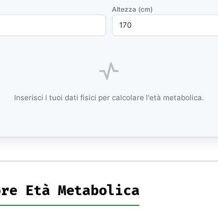
Altezza (cm)
Esplora Urbex
Mappa lost places & luoghi
iche in vendita
abbandonati
Hub
k AI-ready per
+ 30+ esteri
Inserisci i tuoi dati fisici per calcolare l'età metabolica.
ttiche
ivi
ore Età Metabolica