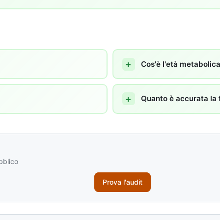
Cos'è l'età metabolic
Quanto è accurata la f
bblico
Prova l'audit