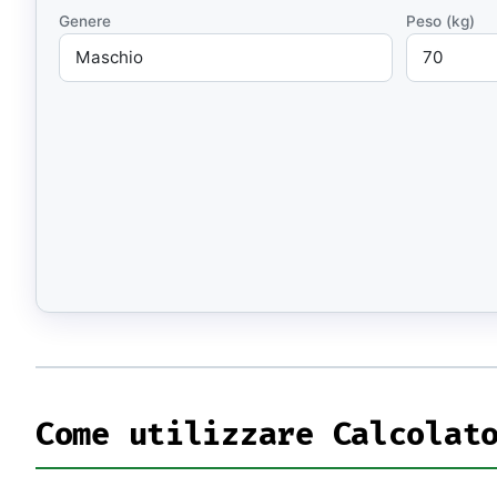
Libri e guide
Genere
Peso (kg)
Ebook
10 guide tecn
Knowledge 
Knowledge pac
dominio
Università
17 atenei IT 
UniAppunti
10 serie dida
Arcade
Quiz interatt
Come utilizzare Calcolat