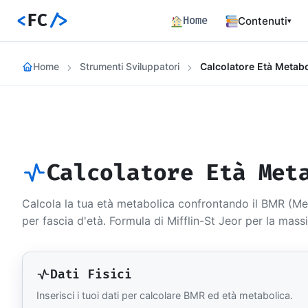
<
FC
/>
Home
Contenuti
▾
Backend
Home
Strumenti Sviluppatori
Calcolatore Età Metabo
Architettura 
Frontend
Angular SSR e
Percorsi c
Hub dei perco
Calcolatore Età Met
Articoli
772 articoli 
Calcola la tua età metabolica confrontando il BMR (Me
Percorsi
per fascia d'età. Formula di Mifflin-St Jeor per la mas
Learning path
Event Buil
Career matrix
Dati Fisici
skill
Inserisci i tuoi dati per calcolare BMR ed età metabolica.
Risorse