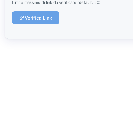
Libri e guide
Limite massimo di link da verificare (default: 50)
Ebook
Verifica Link
10 guide tecn
Knowledge 
Knowledge pac
dominio
Università
17 atenei IT 
UniAppunti
10 serie dida
Arcade
Quiz interatt