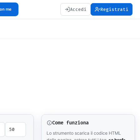
Accedi
Registrati
con me
Come funziona
Lo strumento scarica il codice HTML
della pagina, estrae tutti i tag
<a href>