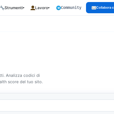
Community
Strumenti
Lavoro
Collabora 
▾
▾
Dev Tools
Progetti
production-grade
588 strumenti gratuiti
Showcase open source
Estensioni Browser
Chi sono
 performance
52 estensioni gratuite, offline
Background e focus
arriera
Open Data
Approccio
rsi professionali
Dataset CC-BY citabili
Come lavoro
Dataset API
Servizi
bilingue
Query pay-per-use €5/1000
Sviluppo web, SEO, automazione
tti. Analizza codici di
Strumenti Business
Prenota una call
alth score del tuo sito.
 curati
Strumenti per aziende
Disponibilità in tempo reale
der Track
Demo
Talk
 4 livelli × 5
41 template Angular SSR
Speaking ed eventi tecnici
Open Source
Press & Media
Progetti GitHub MIT
Pubblicazioni e citazioni