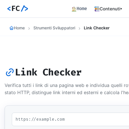
<
FC
/>
Home
Contenuti
▾
Backend
Home
Strumenti Sviluppatori
Link Checker
Architettura 
Frontend
Angular SSR e
Percorsi c
Hub dei perco
Link Checker
Articoli
772 articoli 
Verifica tutti i link di una pagina web e individua quelli ro
Percorsi
stato HTTP, distingue link interni ed esterni e calcola l'he
Learning path
Event Buil
Career matrix
skill
Risorse