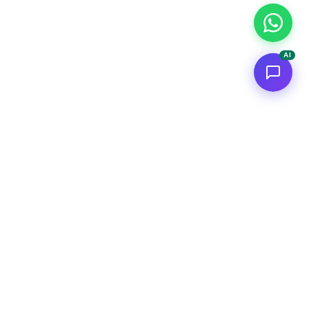
AI
i Tecnici
Risorse
-Dive
Chi Sono