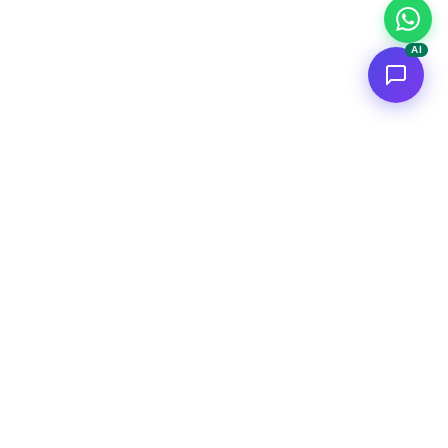
AI
<
FC
/>
Applicazioni AI enterprise documentate. Dal concept al deploy
AWS.
Connettiti