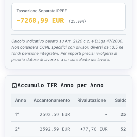
Tassazione Separata IRPEF
-7268,99 EUR
(25.00%)
Calcolo indicativo basato su Art. 2120 c.c. e D.Lgs 47/2000.
Non considera CCNL specifici con divisori diversi da 13.5 ne
fondi pensione integrativi. Per importi precisi rivolgersi al
proprio datore di lavoro o a un consulente del lavoro.
Accumulo TFR Anno per Anno
Anno
Accantonamento
Rivalutazione
Saldo TFR
2592,59 EUR
-
2592,5
1°
2592,59 EUR
+77,78 EUR
5262,9
2°