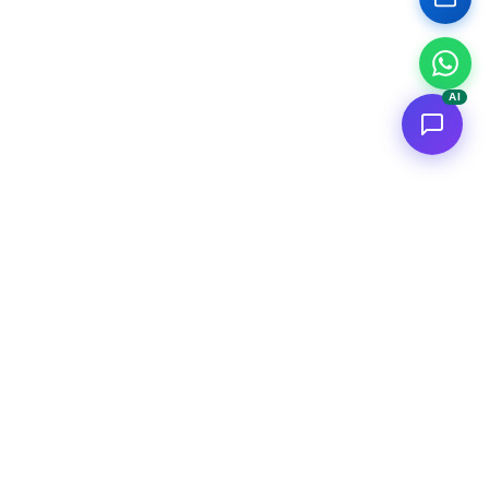
AI
<
FC
/>
Applicazioni AI enterprise documentate. Dal concept al deploy
AWS.