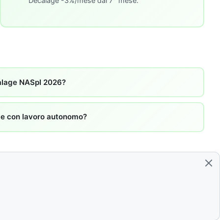
Decalage -3%/mese dal 7° mese.
alage NASpI 2026?
le con lavoro autonomo?