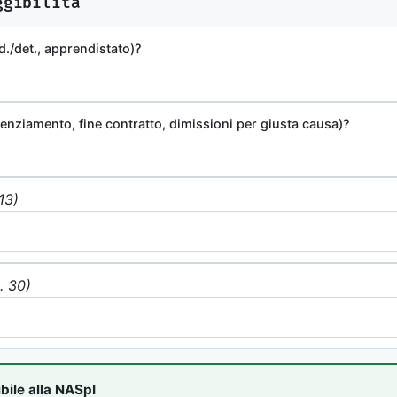
ggibilità
Esplora Urbex
Mappa lost places & luoghi
d./det., apprendistato)?
iche in vendita
abbandonati
Hub
k AI-ready per
cenziamento, fine contratto, dimissioni per giusta causa)?
+ 30+ esteri
13)
ttiche
ivi
. 30)
bile alla NASpI