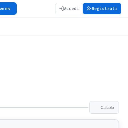
Accedi
Registrati
con me
Calcolo
3