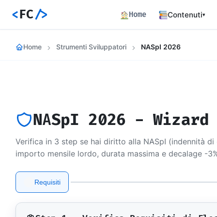
<
FC
/>
Home
Contenuti
▾
Backend
Home
Strumenti Sviluppatori
NASpI 2026
Architettura 
Frontend
Angular SSR e
Percorsi c
Hub dei perco
NASpI 2026 - Wizard
Articoli
772 articoli 
Verifica in 3 step se hai diritto alla NASpI (indennità 
Percorsi
importo mensile lordo, durata massima e decalage -3%
Learning path
Event Buil
Requisiti
1
Career matrix
skill
Risorse