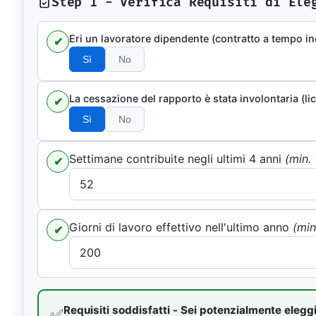
Step 1 - Verifica Requisiti di Ele
Libri e guide
Ebook
Eri un lavoratore dipendente (contratto a tempo in
✔
10 guide tecn
Sì
No
Knowledge 
Knowledge pac
dominio
La cessazione del rapporto è stata involontaria (li
✔
Università
Sì
No
17 atenei IT 
UniAppunti
Settimane contribuite negli ultimi 4 anni
(min. 
✔
10 serie dida
Arcade
Quiz interatt
Giorni di lavoro effettivo nell'ultimo anno
(min
✔
Requisiti soddisfatti - Sei potenzialmente eleggi
✅