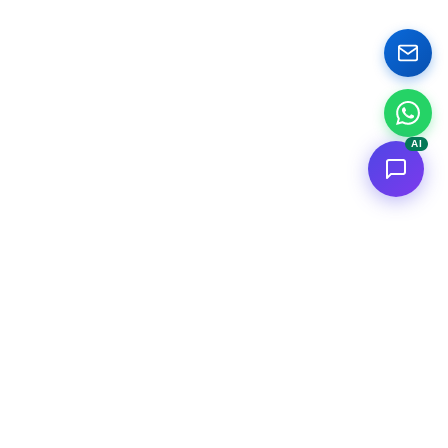
AI
<
FC
/>