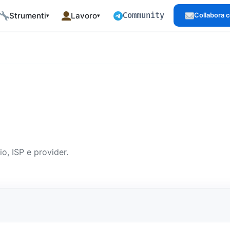
Community
Strumenti
Lavoro
Collabora 
▾
▾
Dev Tools
Progetti
production-grade
588 strumenti gratuiti
Showcase open source
Estensioni Browser
Chi sono
 performance
52 estensioni gratuite, offline
Background e focus
arriera
Open Data
Approccio
rsi professionali
Dataset CC-BY citabili
Come lavoro
Dataset API
Servizi
bilingue
Query pay-per-use €5/1000
Sviluppo web, SEO, automazione
io, ISP e provider.
Strumenti Business
Prenota una call
 curati
Strumenti per aziende
Disponibilità in tempo reale
der Track
Demo
Talk
 4 livelli × 5
41 template Angular SSR
Speaking ed eventi tecnici
Open Source
Press & Media
Progetti GitHub MIT
Pubblicazioni e citazioni