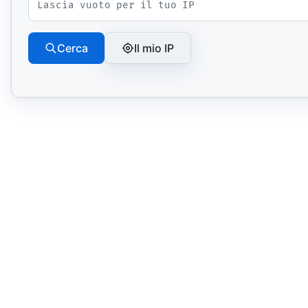
Libri e guide
Ebook
10 guide tecn
Cerca
Il mio IP
Knowledge 
Knowledge pac
dominio
Università
17 atenei IT 
UniAppunti
10 serie dida
Arcade
Quiz interatt