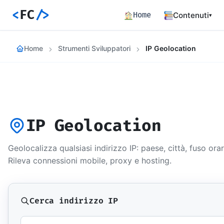
<
FC
/>
Home
Contenuti
▾
Backend
Home
Strumenti Sviluppatori
IP Geolocation
Architettura 
Frontend
Angular SSR e
Percorsi c
Hub dei perco
IP Geolocation
Articoli
772 articoli 
Geolocalizza qualsiasi indirizzo IP: paese, città, fuso orar
Percorsi
Rileva connessioni mobile, proxy e hosting.
Learning path
Event Buil
Career matrix
skill
Cerca indirizzo IP
Risorse