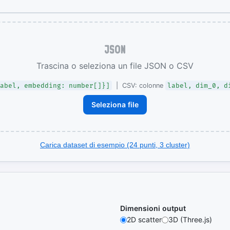
Esplora Urbex
Mappa lost places & luoghi
iche in vendita
abbandonati
Hub
k AI-ready per
Trascina o seleziona un file JSON o CSV
abel, embedding: number[]}]
label, dim_0, d
| CSV: colonne
+ 30+ esteri
Seleziona file
ttiche
Carica dataset di esempio (24 punti, 3 cluster)
ivi
Dimensioni output
2D scatter
3D (Three.js)