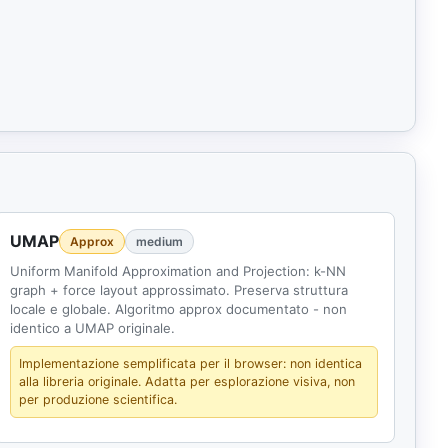
UMAP
Approx
medium
Uniform Manifold Approximation and Projection: k-NN
graph + force layout approssimato. Preserva struttura
locale e globale. Algoritmo approx documentato - non
identico a UMAP originale.
Implementazione semplificata per il browser: non identica
alla libreria originale. Adatta per esplorazione visiva, non
per produzione scientifica.