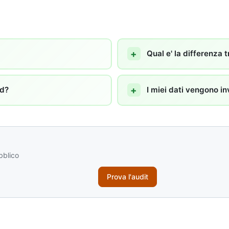
Qual e' la differenza
ad?
I miei dati vengono in
bblico
Prova l'audit