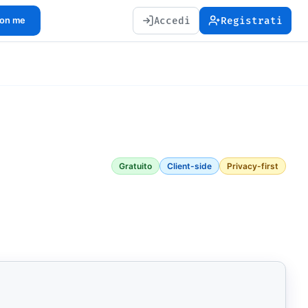
Accedi
Registrati
con me
Gratuito
Client-side
Privacy-first