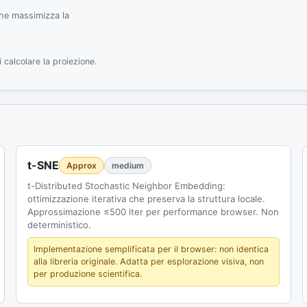
che massimizza la
calcolare la proiezione.
t-SNE
Approx
medium
t-Distributed Stochastic Neighbor Embedding:
ottimizzazione iterativa che preserva la struttura locale.
Approssimazione ≤500 iter per performance browser. Non
deterministico.
Implementazione semplificata per il browser: non identica
alla libreria originale. Adatta per esplorazione visiva, non
per produzione scientifica.