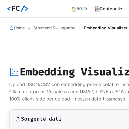
<
FC
/>
Home
Contenuti
▾
Backend
Home
Strumenti Sviluppatori
Embedding Visualizer
Architettura 
Frontend
Angular SSR e
Percorsi c
Hub dei perco
Embedding Visuali
Articoli
772 articoli 
Upload JSON/CSV con embedding pre-calcolati o inser
Percorsi
Ollama on-prem. Visualizza con UMAP, t-SNE o PCA in s
Learning path
100% client-side per upload - nessun dato trasmesso.
Event Buil
Career matrix
skill
Sorgente dati
Risorse