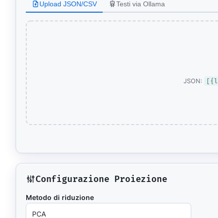
Libri e guide
Upload JSON/CSV
Testi via Ollama
Ebook
10 guide tecn
Knowledge 
Knowledge pac
dominio
Università
[{l
JSON:
17 atenei IT 
UniAppunti
10 serie dida
Arcade
Quiz interatt
Configurazione Proiezione
Metodo di riduzione