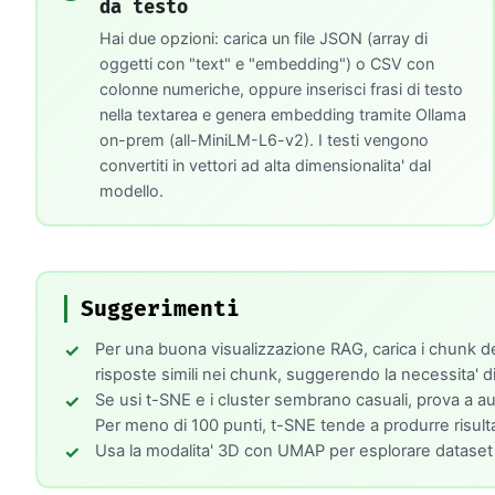
da testo
Hai due opzioni: carica un file JSON (array di
oggetti con "text" e "embedding") o CSV con
colonne numeriche, oppure inserisci frasi di testo
nella textarea e genera embedding tramite Ollama
on-prem (all-MiniLM-L6-v2). I testi vengono
convertiti in vettori ad alta dimensionalita' dal
modello.
Suggerimenti
Per una buona visualizzazione RAG, carica i chunk de
risposte simili nei chunk, suggerendo la necessita' di
Se usi t-SNE e i cluster sembrano casuali, prova a aume
Per meno di 100 punti, t-SNE tende a produrre risultati
Usa la modalita' 3D con UMAP per esplorare dataset co