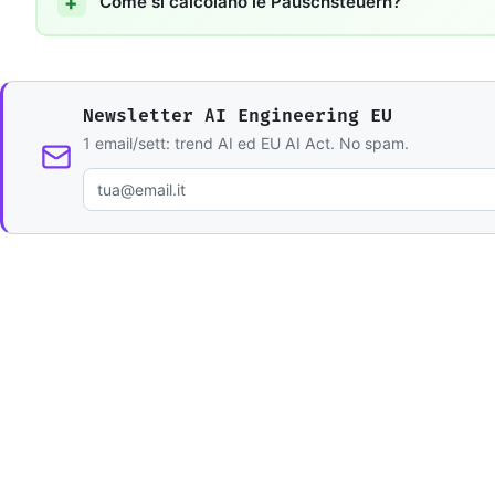
Come si calcolano le Pauschsteuern?
Newsletter AI Engineering EU
1 email/sett: trend AI ed EU AI Act. No spam.