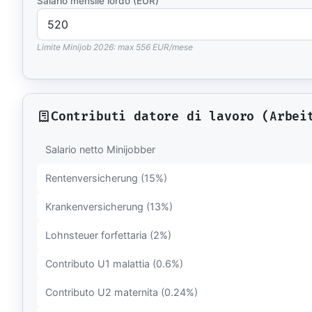
Salario mensile lordo (EUR)
Libri e guide
Ebook
10 guide tecn
Limite Minijob 2026: max 556 EUR/mese
Knowledge 
Knowledge pac
dominio
Contributi datore di lavoro (Arbei
Università
17 atenei IT 
Salario netto Minijobber
UniAppunti
10 serie dida
Rentenversicherung (15%)
Arcade
Krankenversicherung (13%)
Quiz interatt
Lohnsteuer forfettaria (2%)
Contributo U1 malattia (0.6%)
Contributo U2 maternita (0.24%)