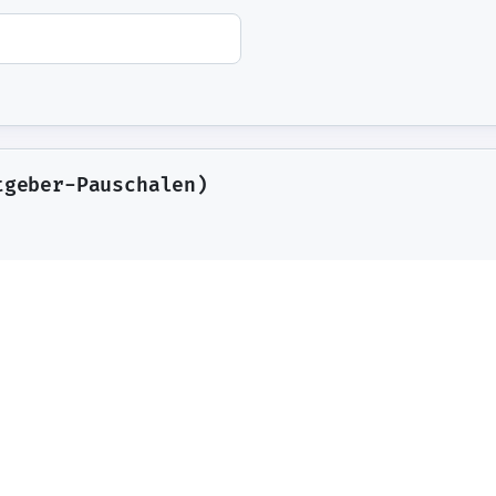
Esplora Urbex
Mappa lost places & luoghi
iche in vendita
abbandonati
Hub
k AI-ready per
tgeber-Pauschalen)
+ 30+ esteri
ttiche
ivi