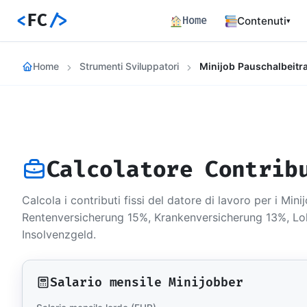
<
FC
/>
Home
Contenuti
▾
Backend
Home
Strumenti Sviluppatori
Architettura 
Frontend
Angular SSR e
Percorsi c
Hub dei perco
Calcolatore Contrib
Articoli
772 articoli 
Calcola i contributi fissi del datore di lavoro per i Mi
Percorsi
Rentenversicherung 15%, Krankenversicherung 13%, L
Learning path
Insolvenzgeld.
Event Buil
Career matrix
skill
Salario mensile Minijobber
Risorse