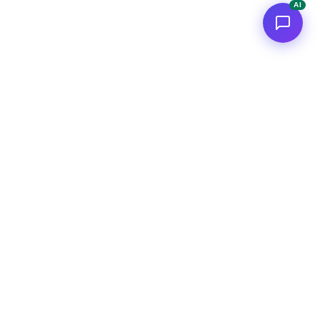
AI
i Tecnici
Risorse
-Dive
Chi Sono
lgoritmi
Ebook Tecnici
 Data
Audit Freelance
nuti
Community