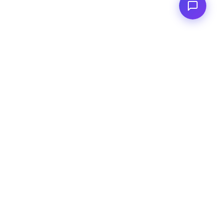
<
FC
/>
Applicazioni AI enterprise documentate. Dal concept al deploy
AWS.
Connettiti
GitHub
LinkedIn