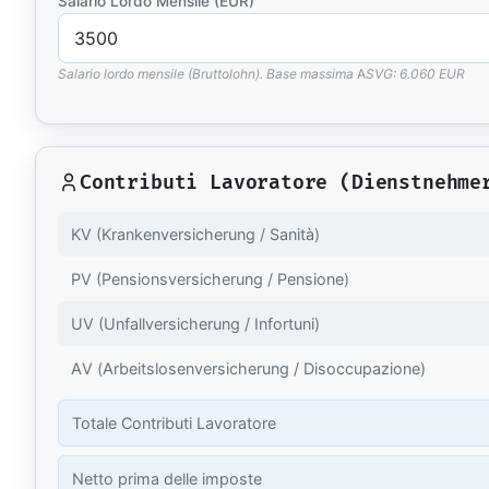
Salario Lordo Mensile (EUR)
Libri e guide
Ebook
10 guide tecn
Salario lordo mensile (Bruttolohn). Base massima ASVG: 6.060 EUR
Knowledge 
Knowledge pac
dominio
Contributi Lavoratore (Dienstnehme
Università
17 atenei IT 
KV (Krankenversicherung / Sanità)
UniAppunti
10 serie dida
PV (Pensionsversicherung / Pensione)
Arcade
UV (Unfallversicherung / Infortuni)
Quiz interatt
AV (Arbeitslosenversicherung / Disoccupazione)
Totale Contributi Lavoratore
Netto prima delle imposte