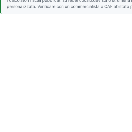
I calcolatori fiscali pubblicati su federicocalo.dev sono strument
personalizzata. Verificare con un commercialista o CAF abilitato 