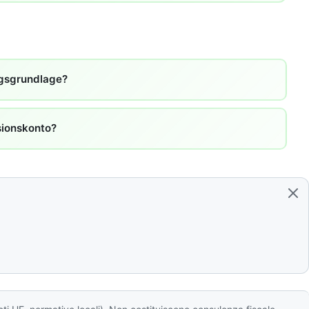
agsgrundlage?
sionskonto?