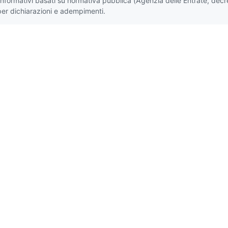
i informativi basati su normativa pubblica (Agenzia delle Entrate, decr
per dichiarazioni e adempimenti.