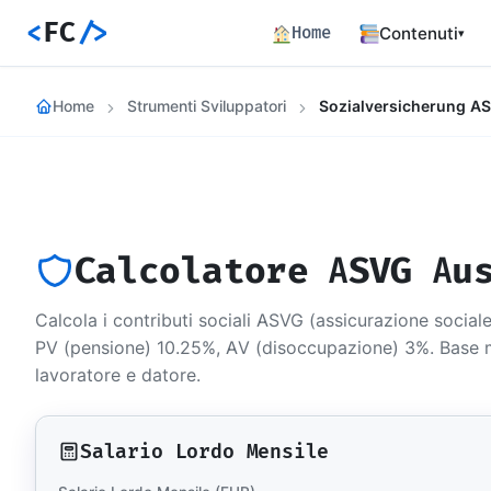
<
FC
/>
Home
Contenuti
▾
Backend
Home
Strumenti Sviluppatori
Architettura 
Frontend
Angular SSR e
Percorsi c
Hub dei perco
Calcolatore ASVG Au
Articoli
772 articoli 
Calcola i contributi sociali ASVG (assicurazione social
Percorsi
PV (pensione) 10.25%, AV (disoccupazione) 3%. Base
Learning path
lavoratore e datore.
Event Buil
Career matrix
skill
Salario Lordo Mensile
Risorse