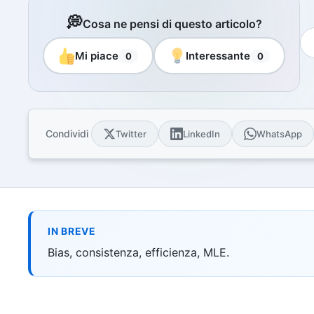
Libri e guide
💭
Cosa ne pensi di questo articolo?
Ebook
10 guide tecn
Mi piace
Interessante
0
0
Knowledge 
Knowledge pac
dominio
Università
17 atenei IT 
Condividi
Twitter
LinkedIn
WhatsApp
UniAppunti
10 serie dida
Arcade
Quiz interatt
IN BREVE
Bias, consistenza, efficienza, MLE.