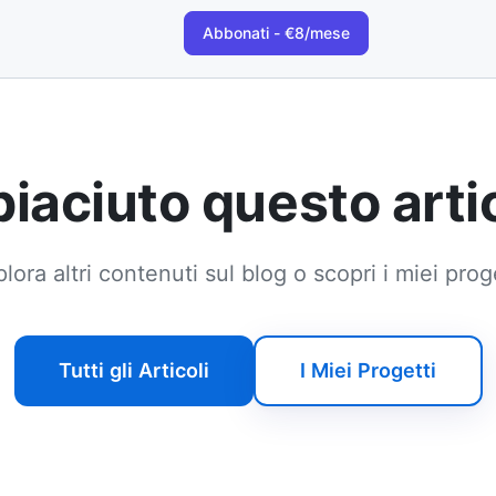
Abbonati - €8/mese
 piaciuto questo arti
lora altri contenuti sul blog o scopri i miei prog
Tutti gli Articoli
I Miei Progetti