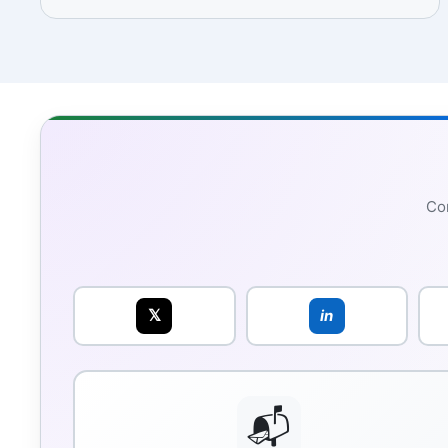
Con
𝕏
in
📬