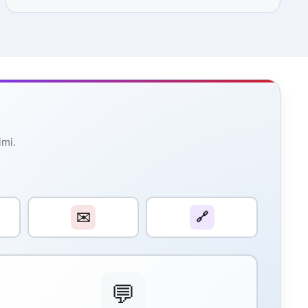
imi.
✉️
🔗
💬