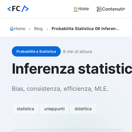
<
FC
/>
Home
Contenuti
▾
Backend
Home
Blog
Probabilita Statistica 06 Inferenza Statistica Stimatori E Propriet
Architettura 
Frontend
Angular SSR e
•
8 min di lettura
Probabilità e Statistica
Percorsi c
Inferenza statistic
Hub dei perco
Articoli
772 articoli 
Bias, consistenza, efficienza, MLE.
Percorsi
Learning path
Event Buil
statistica
uniappunti
didattica
Career matrix
skill
Risorse