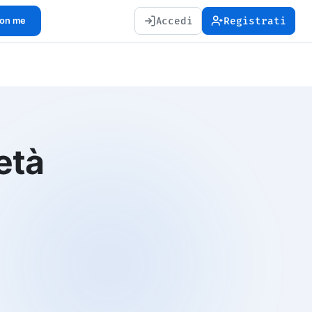
Accedi
Registrati
con me
età