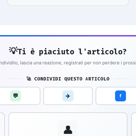
💡
Ti è piaciuto l'articolo?
dividilo, lascia una reazione, registrati per non perdere i pross
🚀 CONDIVIDI QUESTO ARTICOLO
💬
✈️
f
👤