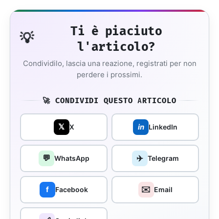
Ti è piaciuto
💡
l'articolo?
Condividilo, lascia una reazione, registrati per non
perdere i prossimi.
🚀 CONDIVIDI QUESTO ARTICOLO
𝕏
in
X
LinkedIn
💬
✈️
WhatsApp
Telegram
✉️
f
Facebook
Email