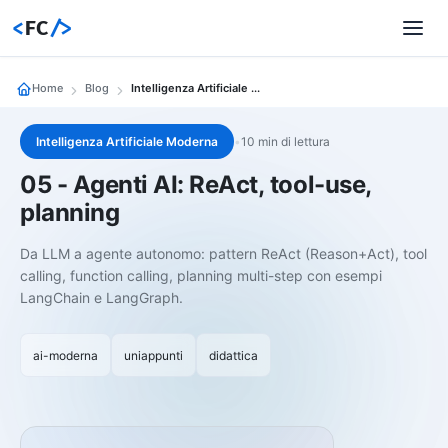
<
FC
/>
Home
Blog
Intelligenza Artificiale Moderna 05 Agenti Ai React Tool Use Planning
Intelligenza Artificiale Moderna
•
10 min di lettura
05 - Agenti AI: ReAct, tool-use,
planning
Da LLM a agente autonomo: pattern ReAct (Reason+Act), tool
calling, function calling, planning multi-step con esempi
LangChain e LangGraph.
ai-moderna
uniappunti
didattica