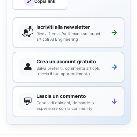
🔗
Copia link
Iscriviti alla newsletter
📬
→
Ricevi 1 email/settimana sui nuovi
articoli AI Engineering
Crea un account gratuito
👤
→
Salva preferiti, commenta articoli,
traccia il tuo apprendimento
Lascia un commento
💬
↓
Condividi opinioni, domande o
esperienze con la community