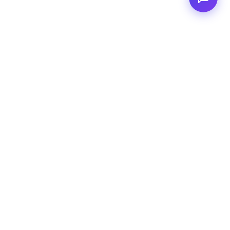
<
FC
/>
Applicazioni AI enterprise documentate. Dal concept al deploy
AWS.
Connettiti
GitHub
LinkedIn
Email