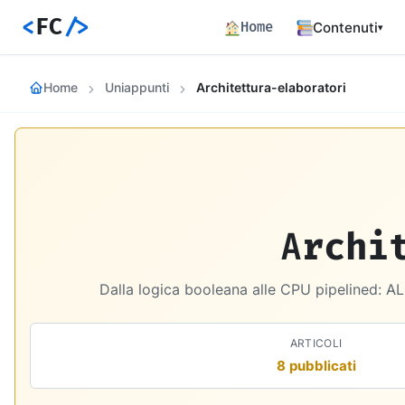
<
FC
/>
Home
Contenuti
▾
Backend
Home
Uniappunti
Architettura-elaboratori
Architettura 
Frontend
Angular SSR e
Percorsi c
Hub dei perco
Articoli
Archi
772 articoli 
Percorsi
Dalla logica booleana alle CPU pipelined: AL
Learning path
Event Buil
ARTICOLI
Career matrix
skill
8 pubblicati
Risorse