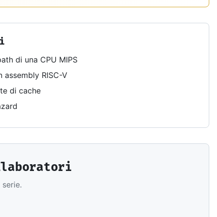
i
path di una CPU MIPS
in assembly RISC-V
ate di cache
azard
Elaboratori
serie.