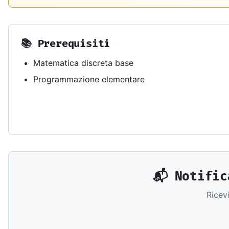
Libri e guide
Ebook
10 guide tecn
📚 Prerequisiti
Knowledge 
Knowledge pac
Matematica discreta base
dominio
Programmazione elementare
Università
17 atenei IT 
UniAppunti
10 serie dida
Arcade
Quiz interatt
📬 Notific
Ricev