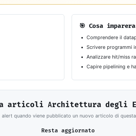
Esplora Urbex
Mappa lost places & luoghi
iche in vendita
abbandonati
🎯 Cosa imparera
Hub
k AI-ready per
Comprendere il data
Scrivere programmi 
Analizzare hit/miss r
+ 30+ esteri
Capire pipelining e h
ttiche
ivi
a articoli Architettura degli 
i alert quando viene pubblicato un nuovo articolo di questa 
Resta aggiornato