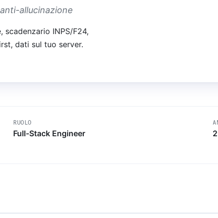
anti-allucinazione
Esplora Urbex
Mappa lost places & luoghi
iche in vendita
abbandonati
ne, scadenzario INPS/F24,
st, dati sul tuo server.
Hub
k AI-ready per
+ 30+ esteri
ttiche
RUOLO
A
Full-Stack Engineer
2
ivi