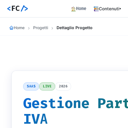
<
FC
/>
Home
Contenuti
▾
Backend
Home
Progetti
Dettaglio Progetto
Architettura 
Frontend
Angular SSR e
Percorsi c
Hub dei perco
Articoli
772 articoli 
SAAS
LIVE
2026
Percorsi
Learning path
Gestione Par
Event Buil
Career matrix
IVA
skill
Risorse