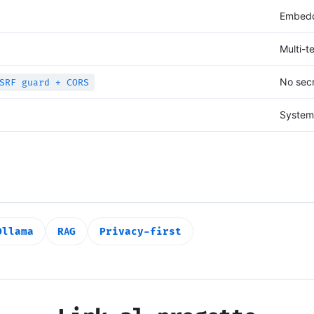
Embedd
Multi-t
No sec
SRF guard + CORS
System
Ollama
RAG
Privacy-first