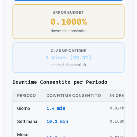
ERROR BUDGET
0.1000%
downtime consentito
CLASSIFICAZIONE
3 Nines (99.9%)
nines di disponibilità
Downtime Consentito per Periodo
PERIODO
DOWNTIME CONSENTITO
IN ORE
I
Giorno
1.4 min
0.024h
0
Settimana
10.1 min
0.168h
0
Mese