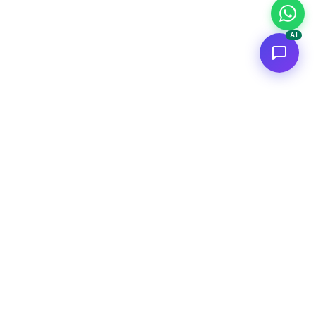
AI
<
FC
/>
Applicazioni AI enterprise documentate. Dal concept al deploy
AWS.
Connettiti