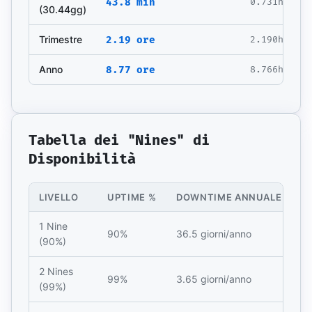
43.8 min
0.731h
0
(30.44gg)
Trimestre
2.19 ore
2.190h
0
Anno
8.77 ore
8.766h
0
Tabella dei "Nines" di
Disponibilità
LIVELLO
UPTIME %
DOWNTIME ANNUALE
1 Nine
90%
36.5 giorni/anno
(90%)
2 Nines
99%
3.65 giorni/anno
(99%)