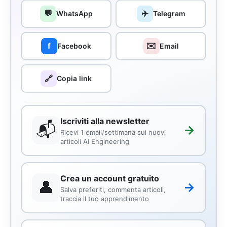
💬
✈️
WhatsApp
Telegram
✉️
f
Facebook
Email
🔗
Copia link
Iscriviti alla newsletter
📬
→
Ricevi 1 email/settimana sui nuovi
articoli AI Engineering
Crea un account gratuito
👤
→
Salva preferiti, commenta articoli,
traccia il tuo apprendimento