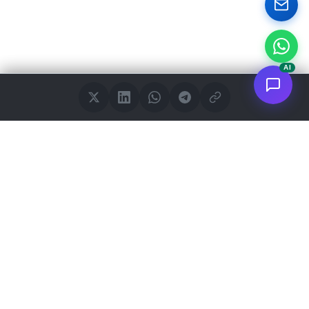
AI
<
FC
/>
Applicazioni AI enterprise documentate. Dal concept al deploy
AWS.