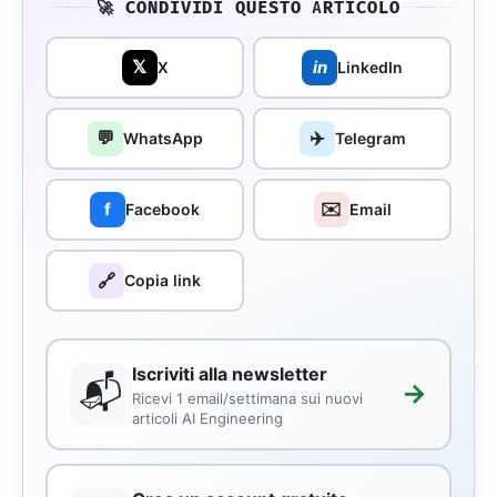
🚀 CONDIVIDI QUESTO ARTICOLO
𝕏
in
X
LinkedIn
💬
✈️
WhatsApp
Telegram
✉️
f
Facebook
Email
🔗
Copia link
Iscriviti alla newsletter
📬
→
Ricevi 1 email/settimana sui nuovi
articoli AI Engineering