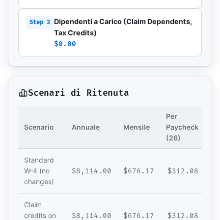
Dipendenti a Carico (Claim Dependents,
Step 3
Tax Credits)
$0.00
Scenari di Ritenuta
Per
Scenario
Annuale
Mensile
Paycheck
Ri
(26)
Standard
W-4 (no
$8,114.00
$676.17
$312.08
changes)
Claim
credits on
$8,114.00
$676.17
$312.08