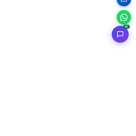
AI
<
FC
/>
Applicazioni AI enterprise documentate. Dal concept al deploy
AWS.