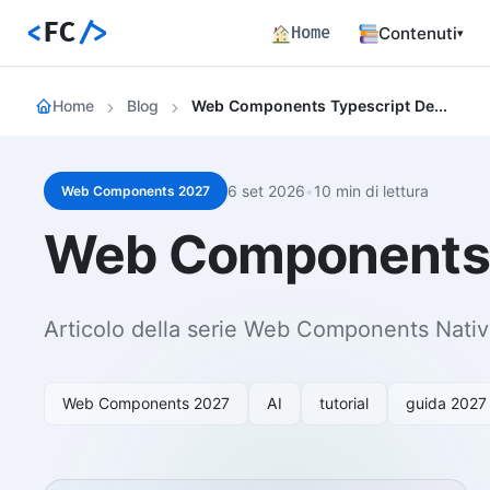
<
FC
/>
Home
Contenuti
▾
Backend
Home
Blog
Web Components Typescript Decorators
Architettura 
Frontend
Angular SSR e
6 set 2026
•
10 min di lettura
Web Components 2027
Percorsi c
Web Components +
Hub dei perco
Articoli
772 articoli 
Articolo della serie Web Components Nativ
Percorsi
Learning path
Event Buil
Web Components 2027
AI
tutorial
guida 2027
Career matrix
skill
Risorse