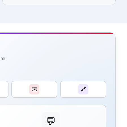
imi.
✉️
🔗
💬