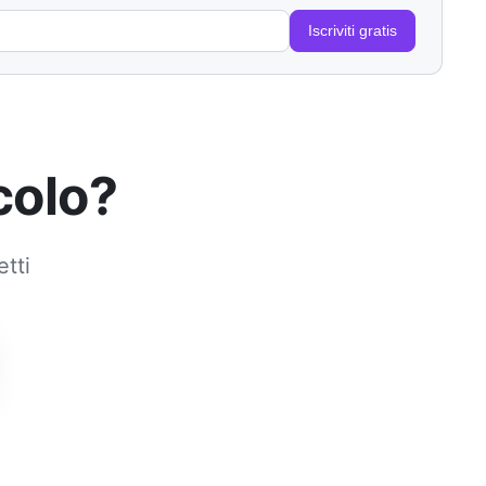
Iscriviti gratis
colo?
etti