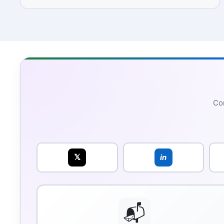
Con
𝕏
in
📬