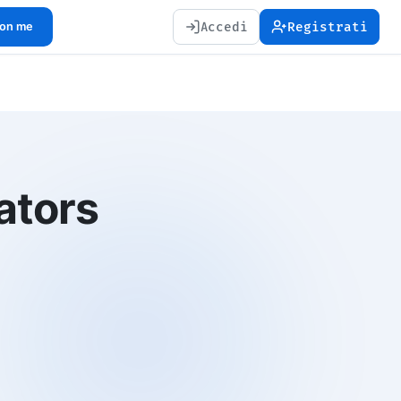
Accedi
Registrati
con me
ators