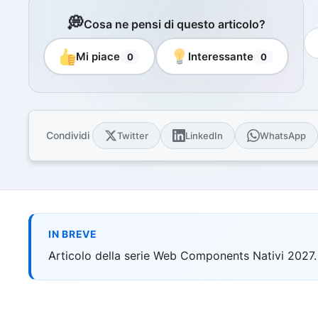
Libri e guide
💭
Cosa ne pensi di questo articolo?
Ebook
10 guide tecn
Mi piace
Interessante
0
0
Knowledge 
Knowledge pac
dominio
Università
17 atenei IT 
Condividi
Twitter
LinkedIn
WhatsApp
UniAppunti
10 serie dida
Arcade
Quiz interatt
IN BREVE
Articolo della serie Web Components Nativi 2027.