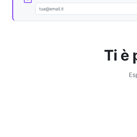
Ti è
Esp