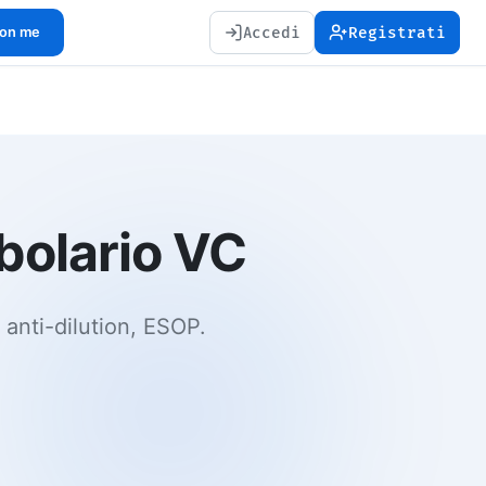
Accedi
Registrati
con me
abolario VC
 anti-dilution, ESOP.