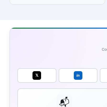
Con
𝕏
in
📬