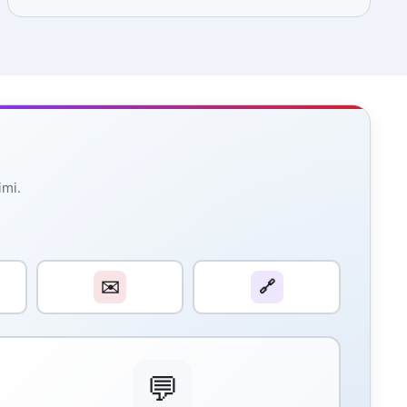
imi.
✉️
🔗
💬