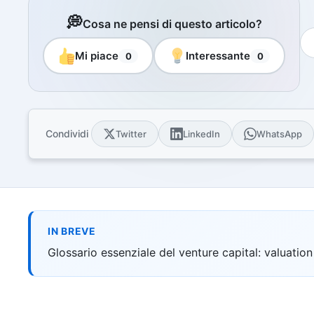
Libri e guide
💭
Cosa ne pensi di questo articolo?
Ebook
10 guide tecn
Mi piace
Interessante
0
0
Knowledge 
Knowledge pac
dominio
Università
17 atenei IT 
Condividi
Twitter
LinkedIn
WhatsApp
UniAppunti
10 serie dida
Arcade
Quiz interatt
IN BREVE
Glossario essenziale del venture capital: valuation