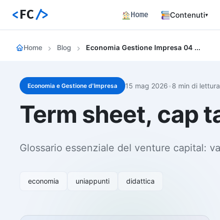
<
FC
/>
Home
Contenuti
▾
Backend
Home
Blog
Economia Gestione Impresa 04 Term Sheet Cap Table Dilution Il Vocabolario Vc
Architettura 
Frontend
Angular SSR e
15 mag 2026
•
8 min di lettura
Economia e Gestione d'Impresa
Percorsi c
Term sheet, cap ta
Hub dei perco
Articoli
772 articoli 
Glossario essenziale del venture capital: v
Percorsi
Learning path
Event Buil
economia
uniappunti
didattica
Career matrix
skill
Risorse