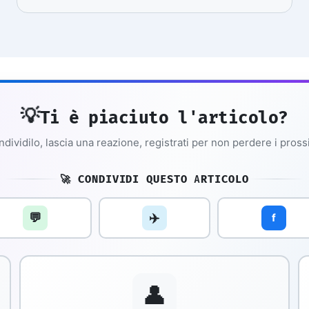
💡
Ti è piaciuto l'articolo?
dividilo, lascia una reazione, registrati per non perdere i pross
🚀 CONDIVIDI QUESTO ARTICOLO
💬
✈️
f
👤