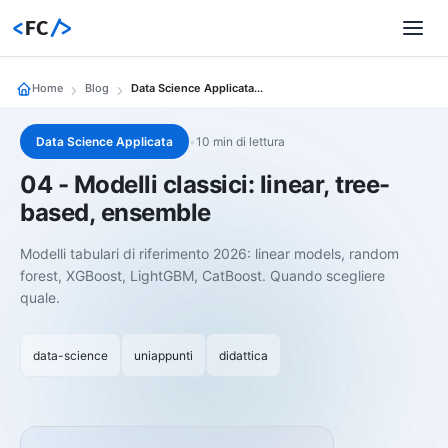
<
FC
/>
Home
Blog
Data Science Applicata 04 Modelli Classici Linear Tree Based Ensemble
Data Science Applicata
•
10 min di lettura
04 - Modelli classici: linear, tree-
based, ensemble
Modelli tabulari di riferimento 2026: linear models, random
forest, XGBoost, LightGBM, CatBoost. Quando scegliere
quale.
data-science
uniappunti
didattica