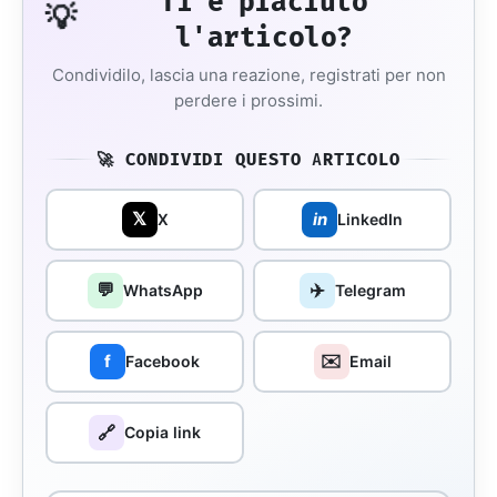
Ti è piaciuto
💡
l'articolo?
Condividilo, lascia una reazione, registrati per non
perdere i prossimi.
🚀 CONDIVIDI QUESTO ARTICOLO
𝕏
in
X
LinkedIn
💬
✈️
WhatsApp
Telegram
✉️
f
Facebook
Email
🔗
Copia link