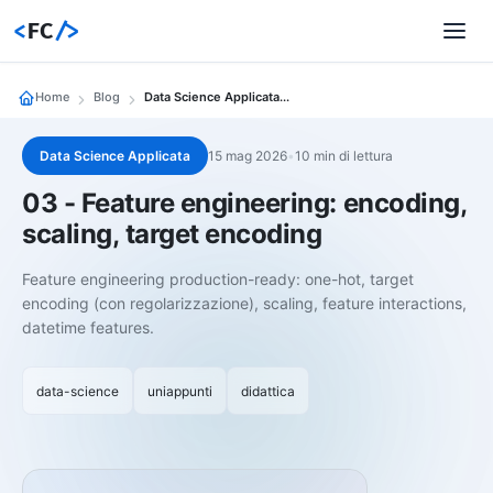
<
FC
/>
Home
Blog
Data Science Applicata 03 Feature Engineering Encoding Scaling Target Encoding
Data Science Applicata
15 mag 2026
•
10 min di lettura
03 - Feature engineering: encoding,
scaling, target encoding
Feature engineering production-ready: one-hot, target
encoding (con regolarizzazione), scaling, feature interactions,
datetime features.
data-science
uniappunti
didattica