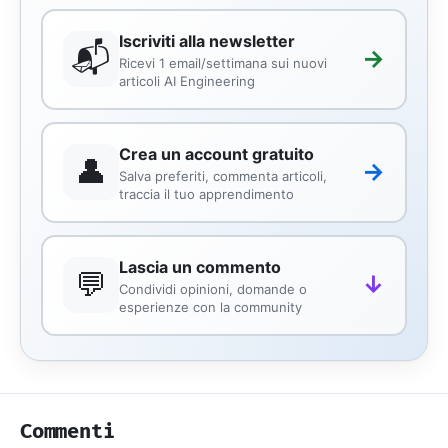
Iscriviti alla newsletter
📬
→
Ricevi 1 email/settimana sui nuovi
articoli AI Engineering
Crea un account gratuito
👤
→
Salva preferiti, commenta articoli,
traccia il tuo apprendimento
Lascia un commento
💬
↓
Condividi opinioni, domande o
esperienze con la community
Commenti