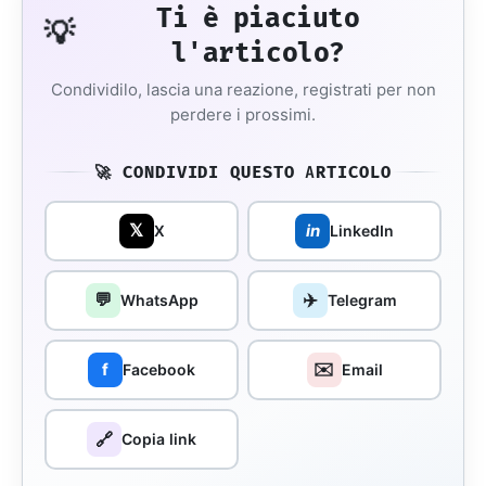
Ti è piaciuto
💡
l'articolo?
Condividilo, lascia una reazione, registrati per non
perdere i prossimi.
🚀 CONDIVIDI QUESTO ARTICOLO
𝕏
in
X
LinkedIn
💬
✈️
WhatsApp
Telegram
✉️
f
Facebook
Email
🔗
Copia link